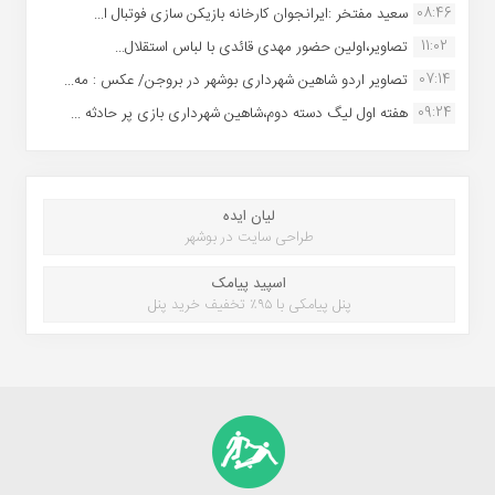
08:46
سعید مفتخر :ایرانجوان کارخانه بازیکن سازی فوتبال ا...
11:02
تصاویر،اولین حضور مهدی قائدی با لباس استقلال...
07:14
تصاویر اردو شاهین شهرداری بوشهر در بروجن/ عکس : مه...
09:24
هفته اول لیگ دسته دوم،شاهین شهرداری بازی پر حادثه ...
لیان ایده
طراحی سایت در بوشهر
اسپید پیامک
پنل پیامکی با ۹۵٪ تخفیف خرید پنل