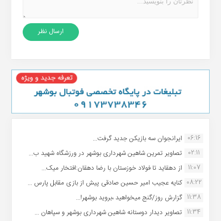
06:16
ایرانجوان سه بازیکن جدید گرفت...
02:11
تصاویر تمرین شاهین شهردارى بوشهر در ورزشگاه شهید ب...
11:07
از دهقاید تا فولاد خوزستان با رضا دهقان:افتخار میک...
08:22
کنایه عجیب امیر حسین صادقی پیش از بازی مقابل پارس ...
11:38
گزارش روز/گنج میخواهید ،بروید بوشهر!...
11:34
تصاویر دیدار دوستانه شاهین شهردارى بوشهر و سپاهان ...