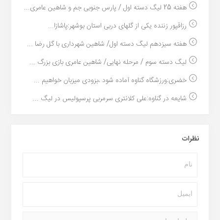
هفته 25 لیگ دسته اول / پارس جنوبی جم و شاهین عامری...
رزاقپور زننده یکی از گلهای دربی استان بوشهر:پاشازا...
هفته سیزدهم لیگ دسته اول/ شاهین شهرداری با گل رضا ...
لیگ دسته سوم / مرحله نهایی/ شاهین عامری بازی بزرگ ...
خضری:ورزشگاه گناوه آماده شود ،بزودی میزبان خواهیم ...
شایعه در گناوه:علی کلانتری سرمربی پرسپولیس در لیگ ...
نظرات