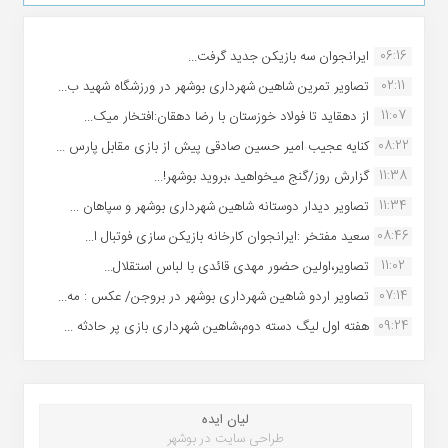
06:16
ایرانجوان سه بازیکن جدید گرفت...
02:11
تصاویر تمرین شاهین شهردارى بوشهر در ورزشگاه شهید ب...
11:07
از دهقاید تا فولاد خوزستان با رضا دهقان:افتخار میک...
08:22
کنایه عجیب امیر حسین صادقی پیش از بازی مقابل پارس ...
11:38
گزارش روز/گنج میخواهید ،بروید بوشهر!...
11:34
تصاویر دیدار دوستانه شاهین شهردارى بوشهر و سپاهان ...
08:46
سعید مفتخر :ایرانجوان کارخانه بازیکن سازی فوتبال ا...
11:02
تصاویر،اولین حضور مهدی قائدی با لباس استقلال...
07:14
تصاویر اردو شاهین شهرداری بوشهر در بروجن/ عکس : مه...
09:24
هفته اول لیگ دسته دوم،شاهین شهرداری بازی پر حادثه ...
لیان ایده
طراحی سایت در بوشهر