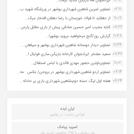
06:16
ایرانجوان سه بازیکن جدید گرفت...
02:11
تصاویر تمرین شاهین شهردارى بوشهر در ورزشگاه شهید ب...
11:07
از دهقاید تا فولاد خوزستان با رضا دهقان:افتخار میک...
08:22
کنایه عجیب امیر حسین صادقی پیش از بازی مقابل پارس ...
11:38
گزارش روز/گنج میخواهید ،بروید بوشهر!...
11:34
تصاویر دیدار دوستانه شاهین شهردارى بوشهر و سپاهان ...
08:46
سعید مفتخر :ایرانجوان کارخانه بازیکن سازی فوتبال ا...
11:02
تصاویر،اولین حضور مهدی قائدی با لباس استقلال...
07:14
تصاویر اردو شاهین شهرداری بوشهر در بروجن/ عکس : مه...
09:24
هفته اول لیگ دسته دوم،شاهین شهرداری بازی پر حادثه ...
لیان ایده
طراحی سایت در بوشهر
اسپید پیامک
پنل پیامکی با ۹۵٪ تخفیف خرید پنل