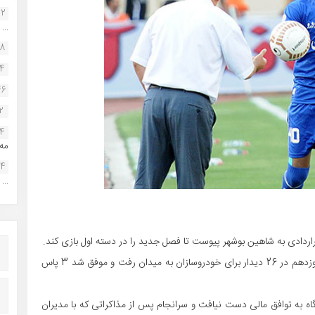
22
...
38
34
46
2
14
مه.
24
...
راردادی به شاهین بوشهر پیوست تا فصل جدید را در دسته اول بازی کند.
حمودی که فصل گذشته در تیم پیکان توپ می زد، در لیگ نوزدهم در 26 دیدار برای خودروسازان به میدان رفت و موفق شد 3 پاس
ه به توافق مالی دست نیافت و سرانجام پس از مذاکراتی که با مدیران