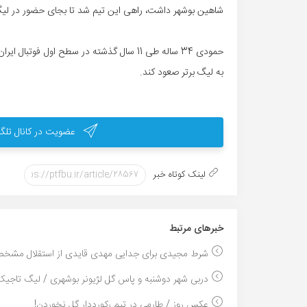
شاهین بوشهر داشت، راهی این تیم شد تا بجای حضور در لیگ 
حمودی 34 ساله طی 11 سال گذشته در سطح اول
به لیگ برتر صعود کند.
عضویت در کانال تلگر
لینک کوتاه خبر
خبر‌های مرتبط
شرط مجیدی برای جدایی مهدی قایدی از استقلال مشخص
دربی شهر دوشنبه و پاس گل لژیونر بوشهری / لیگ تاجیک.
عکس روز / طارمی در تیم رکورددار گل نخوردن!...