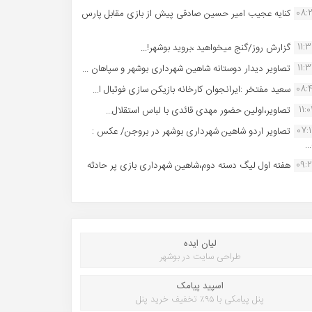
08:
کنایه عجیب امیر حسین صادقی پیش از بازی مقابل پارس
11:
گزارش روز/گنج میخواهید ،بروید بوشهر!...
11:
تصاویر دیدار دوستانه شاهین شهردارى بوشهر و سپاهان ...
08:
سعید مفتخر :ایرانجوان کارخانه بازیکن سازی فوتبال ا...
11:0
تصاویر،اولین حضور مهدی قائدی با لباس استقلال...
07:
تصاویر اردو شاهین شهرداری بوشهر در بروجن/ عکس :
..
09:
هفته اول لیگ دسته دوم،شاهین شهرداری بازی پر حادثه
لیان ایده
طراحی سایت در بوشهر
اسپید پیامک
پنل پیامکی با ۹۵٪ تخفیف خرید پنل