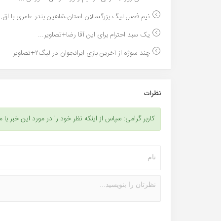
نیم فصل لیگ بزرگسالان استان،شاهین بندر عامری با اق..
یک سبد احترام برای این آقا رضا+تصاویر...
چند سوژه از آخرین بازی ایرانجوان در لیگ۲+تصاویر...
نظرات
کاربر گرامی: سپاس از اینکه نظر خود را در مورد این خبر با م