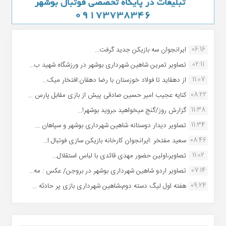
06:16
ایرانجوان سه بازیکن جدید گرفت...
02:11
تصاویر تمرین شاهین شهردارى بوشهر در ورزشگاه شهید ب...
11:07
از دهقاید تا فولاد خوزستان با رضا دهقان:افتخار میک...
08:22
کنایه عجیب امیر حسین صادقی پیش از بازی مقابل پارس ...
11:38
گزارش روز/گنج میخواهید ،بروید بوشهر!...
11:34
تصاویر دیدار دوستانه شاهین شهردارى بوشهر و سپاهان ...
08:46
سعید مفتخر :ایرانجوان کارخانه بازیکن سازی فوتبال ا...
11:02
تصاویر،اولین حضور مهدی قائدی با لباس استقلال...
07:14
تصاویر اردو شاهین شهرداری بوشهر در بروجن/ عکس : مه...
09:24
هفته اول لیگ دسته دوم،شاهین شهرداری بازی پر حادثه ...