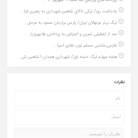
روزنامه های ورزشی سه شنبه ۲۱ شهریور ۹۶...
یادداشت روز/ تیکی تاکای شاهین شهرداری به رهبری فیا...
لیگ برتر نونهالان ایران/ پارس برازجان صعود به مرحل...
بعد از تعطیلی تمرین و اعتراض به پرداختی ها:بهروزیا...
طارمی،شانس مسلم توپ طلای آسیا...
هفته چهارم لیگ دسته اول/ شهرداری همدان 1 شاهین ش...
نظرات