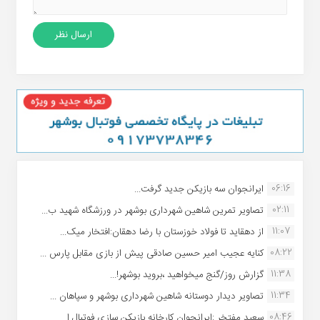
06:16
ایرانجوان سه بازیکن جدید گرفت...
02:11
تصاویر تمرین شاهین شهردارى بوشهر در ورزشگاه شهید ب...
11:07
از دهقاید تا فولاد خوزستان با رضا دهقان:افتخار میک...
08:22
کنایه عجیب امیر حسین صادقی پیش از بازی مقابل پارس ...
11:38
گزارش روز/گنج میخواهید ،بروید بوشهر!...
11:34
تصاویر دیدار دوستانه شاهین شهردارى بوشهر و سپاهان ...
08:46
سعید مفتخر :ایرانجوان کارخانه بازیکن سازی فوتبال ا...