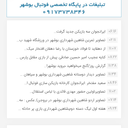
06:16
ایرانجوان سه بازیکن جدید گرفت...
02:11
تصاویر تمرین شاهین شهردارى بوشهر در ورزشگاه شهید ب...
11:07
از دهقاید تا فولاد خوزستان با رضا دهقان:افتخار میک...
08:22
کنایه عجیب امیر حسین صادقی پیش از بازی مقابل پارس ...
11:38
گزارش روز/گنج میخواهید ،بروید بوشهر!...
11:34
تصاویر دیدار دوستانه شاهین شهردارى بوشهر و سپاهان ...
08:46
سعید مفتخر :ایرانجوان کارخانه بازیکن سازی فوتبال ا...
11:02
تصاویر،اولین حضور مهدی قائدی با لباس استقلال...
07:14
تصاویر اردو شاهین شهرداری بوشهر در بروجن/ عکس : مه...
09:24
هفته اول لیگ دسته دوم،شاهین شهرداری بازی پر حادثه ...