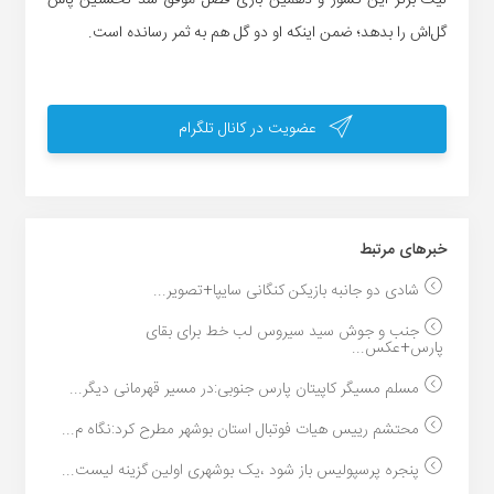
لیگ برتر این کشور و دهمین بازی فصل موفق شد نخستین پاس
گل‌اش را بدهد؛ ضمن اینکه او دو گل هم به ثمر رسانده است.
عضویت در کانال تلگرام
خبر‌های مرتبط
شادی دو جانبه بازیکن کنگانی سایپا+تصویر...
جنب و جوش سید سیروس لب خط برای بقای
پارس+عکس...
مسلم مسیگر کاپیتان پارس جنوبی:در مسیر قهرمانی دیگر...
محتشم رییس هیات فوتبال استان بوشهر مطرح کرد:نگاه م...
پنجره پرسپولیس باز شود ،یک بوشهری اولین گزینه لیست...