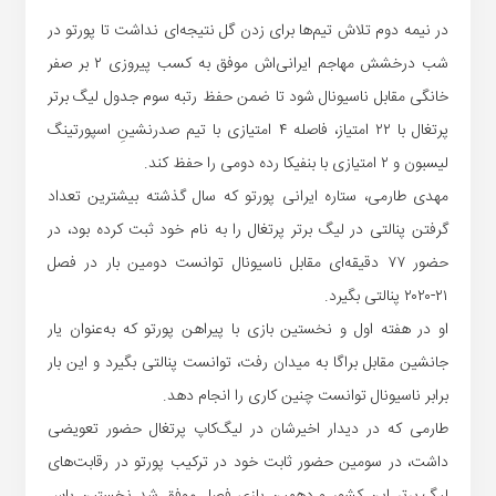
در نیمه دوم تلاش تیم‌ها برای زدن گل نتیجه‌ای نداشت تا پورتو در
شب درخشش مهاجم ایرانی‌اش موفق به کسب پیروزی ۲ بر صفر
خانگی مقابل ناسیونال شود تا ضمن حفظ رتبه سوم جدول لیگ برتر
پرتغال با ۲۲ امتیاز، فاصله ۴ امتیازی با تیم صدرنشینِ اسپورتینگ
لیسبون و ۲ امتیازی با بنفیکا رده دومی را حفظ کند.
مهدی طارمی، ستاره ایرانی پورتو که سال گذشته بیشترین تعداد
گرفتن پنالتی در لیگ برتر پرتغال را به نام خود ثبت کرده بود، در
حضور ۷۷ دقیقه‌ای مقابل ناسیونال توانست دومین بار در فصل
۲۱-۲۰۲۰ پنالتی بگیرد.
او در هفته اول و نخستین بازی با پیراهن پورتو که به‌عنوان یار
جانشین مقابل براگا به میدان رفت، توانست پنالتی بگیرد و این بار
برابر ناسیونال توانست چنین کاری را انجام دهد.
طارمی که در دیدار اخیرشان در لیگ‌کاپ پرتغال حضور تعویضی
داشت، در سومین حضور ثابت خود در ترکیب پورتو در رقابت‌های