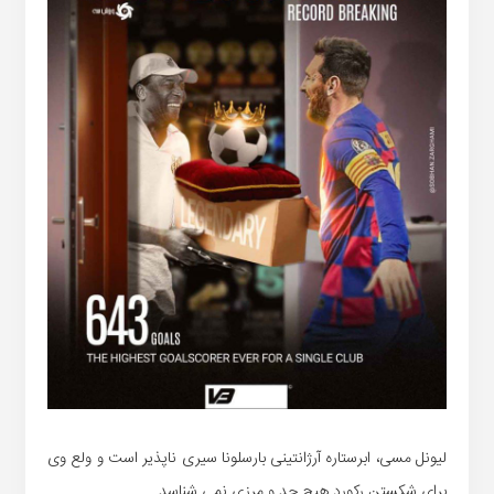
لیونل مسی، ابرستاره آرژانتینی بارسلونا سیری ناپذیر است و ولع وی
برای شکستن رکورد هیچ حد و مرزی نمی شناسد.