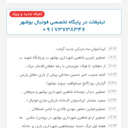
06:16
ایرانجوان سه بازیکن جدید گرفت...
02:11
تصاویر تمرین شاهین شهردارى بوشهر در ورزشگاه شهید ب...
11:07
از دهقاید تا فولاد خوزستان با رضا دهقان:افتخار میک...
08:22
کنایه عجیب امیر حسین صادقی پیش از بازی مقابل پارس ...
11:38
گزارش روز/گنج میخواهید ،بروید بوشهر!...
11:34
تصاویر دیدار دوستانه شاهین شهردارى بوشهر و سپاهان ...
08:46
سعید مفتخر :ایرانجوان کارخانه بازیکن سازی فوتبال ا...
11:02
تصاویر،اولین حضور مهدی قائدی با لباس استقلال...
07:14
تصاویر اردو شاهین شهرداری بوشهر در بروجن/ عکس : مه...
09:24
هفته اول لیگ دسته دوم،شاهین شهرداری بازی پر حادثه ...