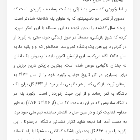
و اما رکوردی که مسی به تازگی به ثبت رسانده ، رکوردی است که
ادسون آرانتس دو ناسیمینتو، که به عنوان پله شناخته شده‌تر است،
پنجاه سال گذشته را بدون توجه به این مسئله با این تفکر سپری
کرده که هیچ بازیکنی، مطمئناً در طول زندگی خود، حتی به رکورد او
در گلزنی با پیراهن یک باشگاه نمی‌رسد. همانطور که او و بقیه ما، به
سال 2020 نگاه می‌کنیم، این آرامش اکنون باید با پذیرش یک اتفاق
نه چندان ناگهانی عوض شده است. بهترین بازیکن تاریخ برزیل و
برای بسیاری در کل تاریخ فوتبال، رکورد خود را از سال 1974 به
ارمغان آورد، بازیکنی که از هر نظر بی نظیر بود، او 643 گل برای یک
باشگاه به ثمر رساند و از این حیث رکورددار است. رکورد پله در
باشگاه سانتوس که در آن به مدت 17 سال (از 1956 تا 1974) به طور
مداوم فعالیت کرد و در عین حال با افتخار نماینده تیم ملی خود بود،
به دست آمد. اما نابغه شاید تکرار نشدنی باشگاه بارسلونا ، این
رکورد را نیز با ٦٤٣ گل زده برای باشگاه کاتالانی ، مشترکا با پله افسانه