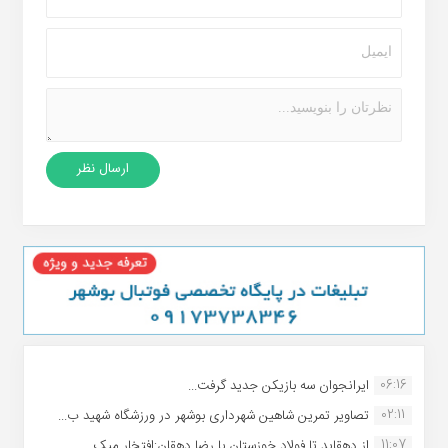
06:16
ایرانجوان سه بازیکن جدید گرفت...
02:11
تصاویر تمرین شاهین شهردارى بوشهر در ورزشگاه شهید ب...
11:07
از دهقاید تا فولاد خوزستان با رضا دهقان:افتخار میک...