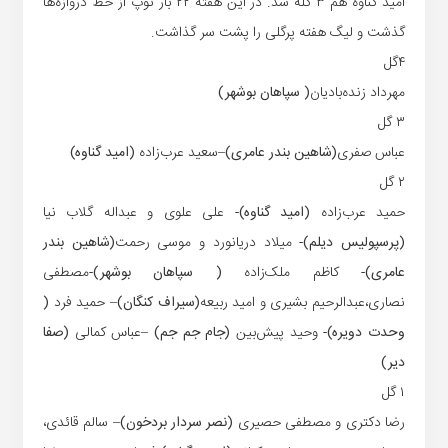
امید گناوه هم ۳ گله شد. در این هفته ۲۲ بار توپ از خط دروازه‌ها
گذشت و لیگ هفته پرگلی را پشت سر گذاشت.
۴گل
مهرداد زنده‌بادیان
( سپاهان بوشهر)
۳ گل
عباس صفری
(شاهین بندر عامری)
–
سعید عرب‌زاده
(امید گناوه)
۲ گل
حمید عرب‌زاده
(امید گناوه)-
علی علوی و عبداله گلاب نیا
(پرسپولیس دیلم)-
میلاد دریانورد و موسی رحمت
(شاهین بندر
عامری)-
کاظم ملک‌زاده
( سپاهان بوشهر)-
مصطفی
نصاری،عبدالرحیم بشیری و امید ربیعه
(سیراف کنگان)
– حمید فرد
(
وحدت دویره)-
وحید پیش‌بین
(جام جم جم) –
عباس کمالی
(صفا
دیر)
۱ گل
رضا دکتری و مصطفی حصیری
(نصر سردار بردخون)
– سالم قائدی،