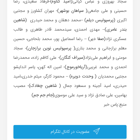
سجاد بهروزی و عباس کیانی
(امید گناوه)-
فرهاد سعیدی
،
رضا
حسینی و علی جامعی
( سپاهان بوشهر)-
مهران کشاورز و مجتبی
اکبری
(پرسپولیس دیلم) –
محمد دهقان و محمد حیدری
(شاهین
بندر عامری)
– مهدی احمدی، سیدمحمد قادر طاهری و طالب
عسکری نژاد
(صفا دیر) –
رضا اسماعیل پور، محمد بلحاجی، حسین
معلم برازجانی و محمد بناری
( پرسپولیس نوین برازجان)-
سجاد
مومنی و ابراهیم علی‌نژاد
(سیراف کنگان)-
علی کاظم زاده
،
محمدرضا
احمدی و محمد غریبی
(آریاخورموج)-
امین اله کهن، یاسر اندایشو
مجتبی محمدیان
( وحدت دویره) –
محمود کارگر، میثم خدری
،
امید
حیدری
،
امید آجینه و مسعود جمال
( شاهین چغادک)-
مصیب
بهامین، علی صادق نژاد و سید علی موسوی
(جام جم جم)
منبع:پاس خبر
عضویت در کانال تلگرام