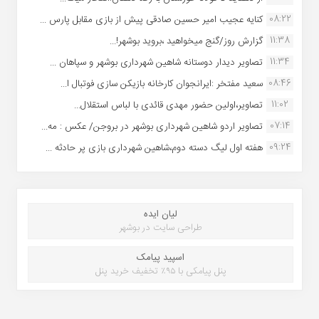
08:22
کنایه عجیب امیر حسین صادقی پیش از بازی مقابل پارس ...
11:38
گزارش روز/گنج میخواهید ،بروید بوشهر!...
11:34
تصاویر دیدار دوستانه شاهین شهردارى بوشهر و سپاهان ...
08:46
سعید مفتخر :ایرانجوان کارخانه بازیکن سازی فوتبال ا...
11:02
تصاویر،اولین حضور مهدی قائدی با لباس استقلال...
07:14
تصاویر اردو شاهین شهرداری بوشهر در بروجن/ عکس : مه...
09:24
هفته اول لیگ دسته دوم،شاهین شهرداری بازی پر حادثه ...
لیان ایده
طراحی سایت در بوشهر
اسپید پیامک
پنل پیامکی با ۹۵٪ تخفیف خرید پنل