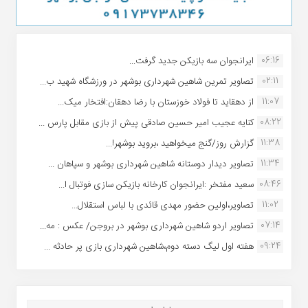
06:16
ایرانجوان سه بازیکن جدید گرفت...
02:11
تصاویر تمرین شاهین شهردارى بوشهر در ورزشگاه شهید ب...
11:07
از دهقاید تا فولاد خوزستان با رضا دهقان:افتخار میک...
08:22
کنایه عجیب امیر حسین صادقی پیش از بازی مقابل پارس ...
11:38
گزارش روز/گنج میخواهید ،بروید بوشهر!...
11:34
تصاویر دیدار دوستانه شاهین شهردارى بوشهر و سپاهان ...
08:46
سعید مفتخر :ایرانجوان کارخانه بازیکن سازی فوتبال ا...
11:02
تصاویر،اولین حضور مهدی قائدی با لباس استقلال...
07:14
تصاویر اردو شاهین شهرداری بوشهر در بروجن/ عکس : مه...
09:24
هفته اول لیگ دسته دوم،شاهین شهرداری بازی پر حادثه ...