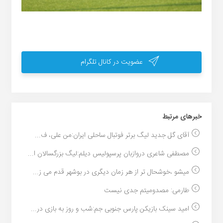
عضویت در کانال تلگرام
خبر‌های مرتبط
آقای گل جدید لیگ برتر فوتبال ساحلی ایران:من علی، ف...
مصطفی شاعری دروازبان پرسپولیس دیلم:لیگ بزرگسالان ا...
میشو ،خوشحال تر از هر زمان دیگری در بوشهر قدم می ز...
طارمی: مصدومیتم جدی نیست
امید سینک بازیکن پارس جنوبی جم:شب و روز به بازی در...