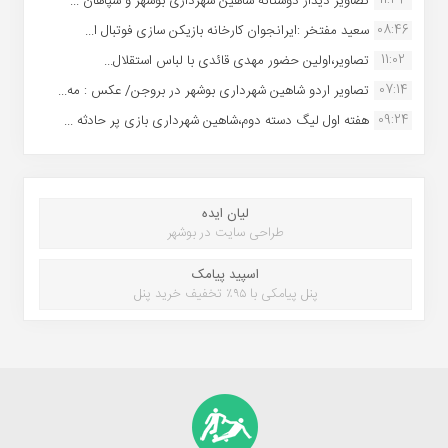
تصاویر دیدار دوستانه شاهین شهردارى بوشهر و سپاهان ...
08:46
سعید مفتخر :ایرانجوان کارخانه بازیکن سازی فوتبال ا...
11:02
تصاویر،اولین حضور مهدی قائدی با لباس استقلال...
07:14
تصاویر اردو شاهین شهرداری بوشهر در بروجن/ عکس : مه...
09:24
هفته اول لیگ دسته دوم،شاهین شهرداری بازی پر حادثه ...
لیان ایده
طراحی سایت در بوشهر
اسپید پیامک
پنل پیامکی با ۹۵٪ تخفیف خرید پنل