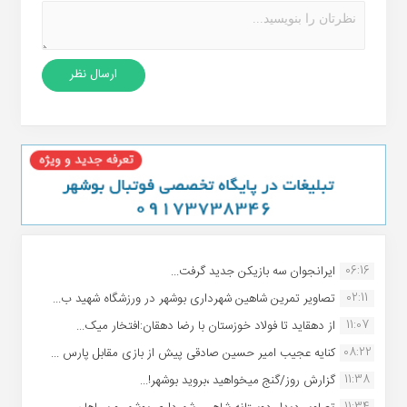
06:16
ایرانجوان سه بازیکن جدید گرفت...
02:11
تصاویر تمرین شاهین شهردارى بوشهر در ورزشگاه شهید ب...
11:07
از دهقاید تا فولاد خوزستان با رضا دهقان:افتخار میک...
08:22
کنایه عجیب امیر حسین صادقی پیش از بازی مقابل پارس ...
11:38
گزارش روز/گنج میخواهید ،بروید بوشهر!...
11:34