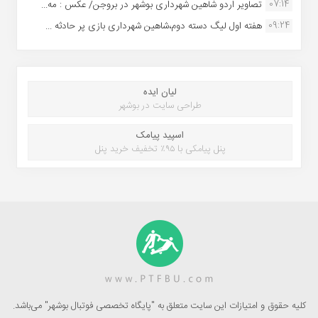
07:14
تصاویر اردو شاهین شهرداری بوشهر در بروجن/ عکس : مه...
09:24
هفته اول لیگ دسته دوم،شاهین شهرداری بازی پر حادثه ...
لیان ایده
طراحی سایت در بوشهر
اسپید پیامک
پنل پیامکی با ۹۵٪ تخفیف خرید پنل
کلیه حقوق و امتیازات این سایت متعلق به "پایگاه تخصصی فوتبال بوشهر" می‌باشد.