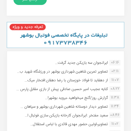
06:16
ایرانجوان سه بازیکن جدید گرفت...
02:11
تصاویر تمرین شاهین شهردارى بوشهر در ورزشگاه شهید ب...
11:07
از دهقاید تا فولاد خوزستان با رضا دهقان:افتخار میک...
08:22
کنایه عجیب امیر حسین صادقی پیش از بازی مقابل پارس ...
11:38
گزارش روز/گنج میخواهید ،بروید بوشهر!...
11:34
تصاویر دیدار دوستانه شاهین شهردارى بوشهر و سپاهان ...
08:46
سعید مفتخر :ایرانجوان کارخانه بازیکن سازی فوتبال ا...
11:02
تصاویر،اولین حضور مهدی قائدی با لباس استقلال...