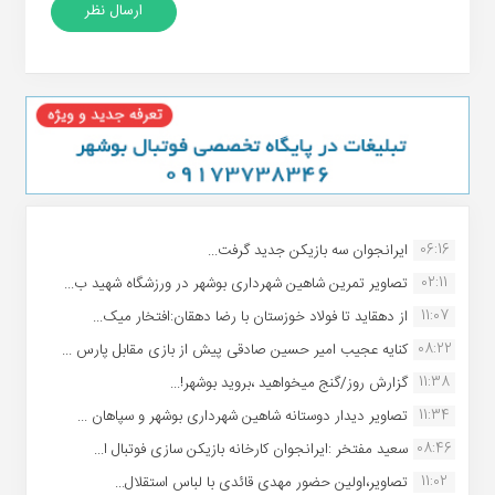
06:16
ایرانجوان سه بازیکن جدید گرفت...
02:11
تصاویر تمرین شاهین شهردارى بوشهر در ورزشگاه شهید ب...
11:07
از دهقاید تا فولاد خوزستان با رضا دهقان:افتخار میک...
08:22
کنایه عجیب امیر حسین صادقی پیش از بازی مقابل پارس ...
11:38
گزارش روز/گنج میخواهید ،بروید بوشهر!...
11:34
تصاویر دیدار دوستانه شاهین شهردارى بوشهر و سپاهان ...
08:46
سعید مفتخر :ایرانجوان کارخانه بازیکن سازی فوتبال ا...
11:02
تصاویر،اولین حضور مهدی قائدی با لباس استقلال...