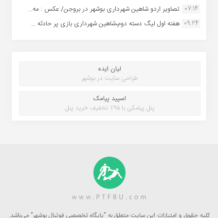
07:14
تصاویر اردو شاهین شهرداری بوشهر در بروجن/ عکس : مه...
09:24
هفته اول لیگ دسته دوم،شاهین شهرداری بازی پر حادثه ...
لیان ایده
طراحی سایت در بوشهر
اسپید پیامک
پنل پیامکی با ۹۵٪ تخفیف خرید پنل
کلیه حقوق و امتیازات این سایت متعلق به "پایگاه تخصصی فوتبال بوشهر" می‌باشد.