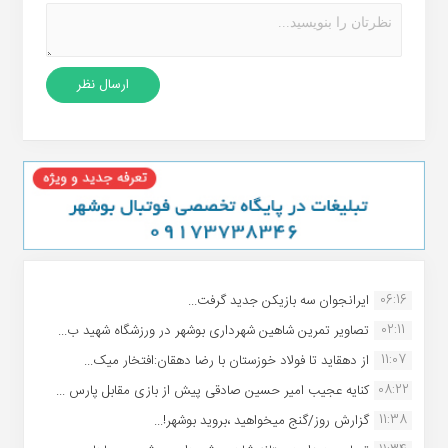
06:16
ایرانجوان سه بازیکن جدید گرفت...
02:11
تصاویر تمرین شاهین شهردارى بوشهر در ورزشگاه شهید ب...
11:07
از دهقاید تا فولاد خوزستان با رضا دهقان:افتخار میک...
08:22
کنایه عجیب امیر حسین صادقی پیش از بازی مقابل پارس ...
11:38
گزارش روز/گنج میخواهید ،بروید بوشهر!...