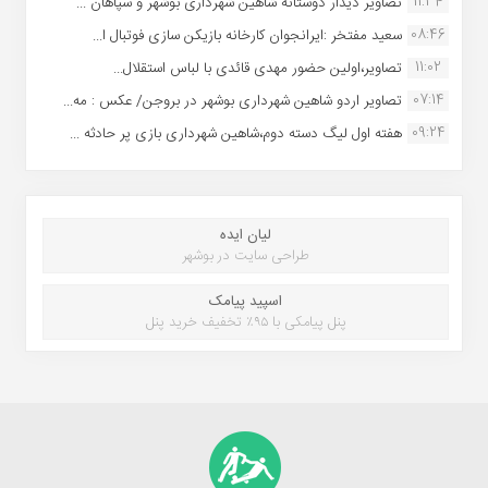
11:34
تصاویر دیدار دوستانه شاهین شهردارى بوشهر و سپاهان ...
08:46
سعید مفتخر :ایرانجوان کارخانه بازیکن سازی فوتبال ا...
11:02
تصاویر،اولین حضور مهدی قائدی با لباس استقلال...
07:14
تصاویر اردو شاهین شهرداری بوشهر در بروجن/ عکس : مه...
09:24
هفته اول لیگ دسته دوم،شاهین شهرداری بازی پر حادثه ...
لیان ایده
طراحی سایت در بوشهر
اسپید پیامک
پنل پیامکی با ۹۵٪ تخفیف خرید پنل