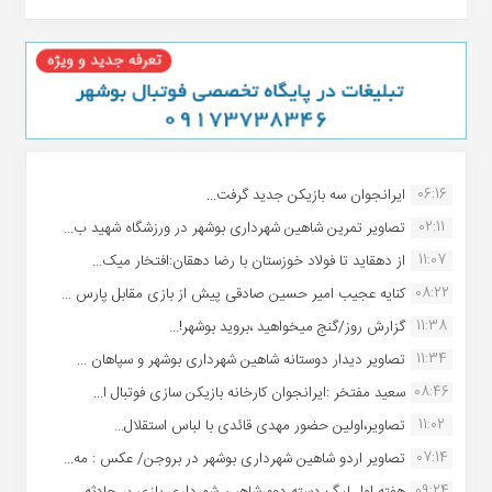
06:16
ایرانجوان سه بازیکن جدید گرفت...
02:11
تصاویر تمرین شاهین شهردارى بوشهر در ورزشگاه شهید ب...
11:07
از دهقاید تا فولاد خوزستان با رضا دهقان:افتخار میک...
08:22
کنایه عجیب امیر حسین صادقی پیش از بازی مقابل پارس ...
11:38
گزارش روز/گنج میخواهید ،بروید بوشهر!...
11:34
تصاویر دیدار دوستانه شاهین شهردارى بوشهر و سپاهان ...
08:46
سعید مفتخر :ایرانجوان کارخانه بازیکن سازی فوتبال ا...
11:02
تصاویر،اولین حضور مهدی قائدی با لباس استقلال...
07:14
تصاویر اردو شاهین شهرداری بوشهر در بروجن/ عکس : مه...
09:24
هفته اول لیگ دسته دوم،شاهین شهرداری بازی پر حادثه ...