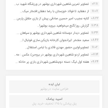
02:11
تصاویر تمرین شاهین شهردارى بوشهر در ورزشگاه شهید ب...
11:07
از دهقاید تا فولاد خوزستان با رضا دهقان:افتخار میک...
08:22
کنایه عجیب امیر حسین صادقی پیش از بازی مقابل پارس ...
11:38
گزارش روز/گنج میخواهید ،بروید بوشهر!...
11:34
تصاویر دیدار دوستانه شاهین شهردارى بوشهر و سپاهان ...
08:46
سعید مفتخر :ایرانجوان کارخانه بازیکن سازی فوتبال ا...
11:02
تصاویر،اولین حضور مهدی قائدی با لباس استقلال...
07:14
تصاویر اردو شاهین شهرداری بوشهر در بروجن/ عکس : مه...
09:24
هفته اول لیگ دسته دوم،شاهین شهرداری بازی پر حادثه ...
لیان ایده
طراحی سایت در بوشهر
اسپید پیامک
پنل پیامکی با ۹۵٪ تخفیف خرید پنل