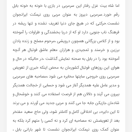
اما شاه بیت غزل رفتار این سرمربی در بازی با خونه به خونه بابل
رقم خورد.سرمربی دیروز به عنوان مربی روی نیمکت ایرانجوان
نشست.حرکتی که در هیچ جای دنیا تعریف نشده و تنها ریشه در
فرهنگ ناب جنوبی دارد او که از دریا بخشندگی و طراوات را آموخته
بود و از کلاس بزرگانی همچون درویشی ،مرحوم مصلح و زنده یادان
برزین و خرسند و تمجیدی و هزاران معلم عاشق فوتبال هر آنچه
آموخته بود را در بابل به صحنه نمایش گذاشت ،در حالیکه در حال و
هوای این روزهای فوتبال کشورمان به محض اینکه خبری از تعویض
سرمربی روی خروجی سایتها مخابره می شود ،مصاحبه های سرمربی
و مدیر عامل علیه همدیگر آغاز می شود و حسابی از خجالت همدیگر
بیرون می آیند و دلالان هم از فرصت استفاده می کنند و خوشحال و
شادمان ،بازیکن جابه جا می کنند و مربی جدید می آورند و می برند
تا این دایرهء بی اخلاقی کامل و کاملتر شود، ولی حاج سعید مفتخر
بعد از تعویضش نه مصاحبه ای کرد و نه کسی را متهم کرد بلکه به
عنوان کمک روی نیمکت ایرانجوان نشست تا شهرِ بارانی بابل ،