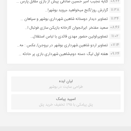
08:22
کنایه عجیب امیر حسین صادقی پیش از بازی مقابل پارس ...
11:38
گزارش روز/گنج میخواهید ،بروید بوشهر!...
11:34
تصاویر دیدار دوستانه شاهین شهردارى بوشهر و سپاهان ...
08:46
سعید مفتخر :ایرانجوان کارخانه بازیکن سازی فوتبال ا...
11:02
تصاویر،اولین حضور مهدی قائدی با لباس استقلال...
07:14
تصاویر اردو شاهین شهرداری بوشهر در بروجن/ عکس : مه...
09:24
هفته اول لیگ دسته دوم،شاهین شهرداری بازی پر حادثه ...
لیان ایده
طراحی سایت در بوشهر
اسپید پیامک
پنل پیامکی با ۹۵٪ تخفیف خرید پنل