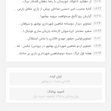
11:07
از دهقاید تا فولاد خوزستان با رضا دهقان:افتخار میک...
08:22
کنایه عجیب امیر حسین صادقی پیش از بازی مقابل پارس ...
11:38
گزارش روز/گنج میخواهید ،بروید بوشهر!...
11:34
تصاویر دیدار دوستانه شاهین شهردارى بوشهر و سپاهان ...
08:46
سعید مفتخر :ایرانجوان کارخانه بازیکن سازی فوتبال ا...
11:02
تصاویر،اولین حضور مهدی قائدی با لباس استقلال...
07:14
تصاویر اردو شاهین شهرداری بوشهر در بروجن/ عکس : مه...
09:24
هفته اول لیگ دسته دوم،شاهین شهرداری بازی پر حادثه ...
لیان ایده
طراحی سایت در بوشهر
اسپید پیامک
پنل پیامکی با ۹۵٪ تخفیف خرید پنل