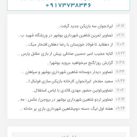
06:16
ایرانجوان سه بازیکن جدید گرفت...
02:11
تصاویر تمرین شاهین شهردارى بوشهر در ورزشگاه شهید ب...
11:07
از دهقاید تا فولاد خوزستان با رضا دهقان:افتخار میک...
08:22
کنایه عجیب امیر حسین صادقی پیش از بازی مقابل پارس ...
11:38
گزارش روز/گنج میخواهید ،بروید بوشهر!...
11:34
تصاویر دیدار دوستانه شاهین شهردارى بوشهر و سپاهان ...
08:46
سعید مفتخر :ایرانجوان کارخانه بازیکن سازی فوتبال ا...
11:02
تصاویر،اولین حضور مهدی قائدی با لباس استقلال...
07:14
تصاویر اردو شاهین شهرداری بوشهر در بروجن/ عکس : مه...
09:24
هفته اول لیگ دسته دوم،شاهین شهرداری بازی پر حادثه ...