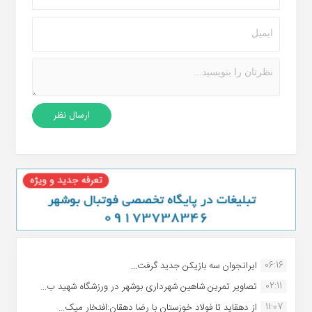
06:16
ایرانجوان سه بازیکن جدید گرفت...
02:11
تصاویر تمرین شاهین شهردارى بوشهر در ورزشگاه شهید ب...
11:07
از دهقاید تا فولاد خوزستان با رضا دهقان:افتخار میک...