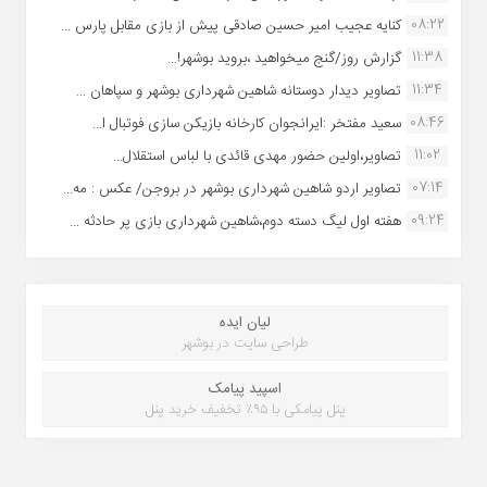
08:22
کنایه عجیب امیر حسین صادقی پیش از بازی مقابل پارس ...
11:38
گزارش روز/گنج میخواهید ،بروید بوشهر!...
11:34
تصاویر دیدار دوستانه شاهین شهردارى بوشهر و سپاهان ...
08:46
سعید مفتخر :ایرانجوان کارخانه بازیکن سازی فوتبال ا...
11:02
تصاویر،اولین حضور مهدی قائدی با لباس استقلال...
07:14
تصاویر اردو شاهین شهرداری بوشهر در بروجن/ عکس : مه...
09:24
هفته اول لیگ دسته دوم،شاهین شهرداری بازی پر حادثه ...
لیان ایده
طراحی سایت در بوشهر
اسپید پیامک
پنل پیامکی با ۹۵٪ تخفیف خرید پنل