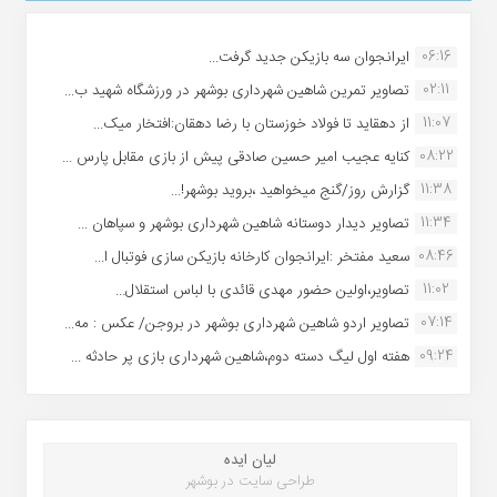
06:16
ایرانجوان سه بازیکن جدید گرفت...
02:11
تصاویر تمرین شاهین شهردارى بوشهر در ورزشگاه شهید ب...
11:07
از دهقاید تا فولاد خوزستان با رضا دهقان:افتخار میک...
08:22
کنایه عجیب امیر حسین صادقی پیش از بازی مقابل پارس ...
11:38
گزارش روز/گنج میخواهید ،بروید بوشهر!...
11:34
تصاویر دیدار دوستانه شاهین شهردارى بوشهر و سپاهان ...
08:46
سعید مفتخر :ایرانجوان کارخانه بازیکن سازی فوتبال ا...
11:02
تصاویر،اولین حضور مهدی قائدی با لباس استقلال...
07:14
تصاویر اردو شاهین شهرداری بوشهر در بروجن/ عکس : مه...
09:24
هفته اول لیگ دسته دوم،شاهین شهرداری بازی پر حادثه ...
لیان ایده
طراحی سایت در بوشهر