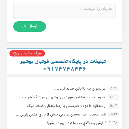
06:16
ایرانجوان سه بازیکن جدید گرفت...
02:11
تصاویر تمرین شاهین شهردارى بوشهر در ورزشگاه شهید ب...
11:07
از دهقاید تا فولاد خوزستان با رضا دهقان:افتخار میک...
08:22
کنایه عجیب امیر حسین صادقی پیش از بازی مقابل پارس ...
11:38
گزارش روز/گنج میخواهید ،بروید بوشهر!...