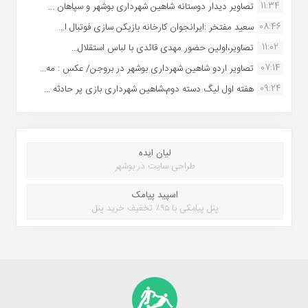
11:34
تصاویر دیدار دوستانه شاهین شهردارى بوشهر و سپاهان ...
08:46
سعید مفتخر :ایرانجوان کارخانه بازیکن سازی فوتبال ا...
11:02
تصاویر،اولین حضور مهدی قائدی با لباس استقلال...
07:14
تصاویر اردو شاهین شهرداری بوشهر در بروجن/ عکس : مه...
09:24
هفته اول لیگ دسته دوم،شاهین شهرداری بازی پر حادثه ...
لیان ایده
طراحی سایت در بوشهر
اسپید پیامک
پنل پیامکی با ۹۵٪ تخفیف خرید پنل