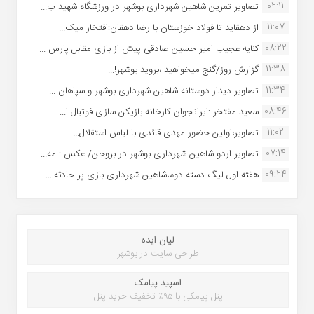
02:11
تصاویر تمرین شاهین شهردارى بوشهر در ورزشگاه شهید ب...
11:07
از دهقاید تا فولاد خوزستان با رضا دهقان:افتخار میک...
08:22
کنایه عجیب امیر حسین صادقی پیش از بازی مقابل پارس ...
11:38
گزارش روز/گنج میخواهید ،بروید بوشهر!...
11:34
تصاویر دیدار دوستانه شاهین شهردارى بوشهر و سپاهان ...
08:46
سعید مفتخر :ایرانجوان کارخانه بازیکن سازی فوتبال ا...
11:02
تصاویر،اولین حضور مهدی قائدی با لباس استقلال...
07:14
تصاویر اردو شاهین شهرداری بوشهر در بروجن/ عکس : مه...
09:24
هفته اول لیگ دسته دوم،شاهین شهرداری بازی پر حادثه ...
لیان ایده
طراحی سایت در بوشهر
اسپید پیامک
پنل پیامکی با ۹۵٪ تخفیف خرید پنل