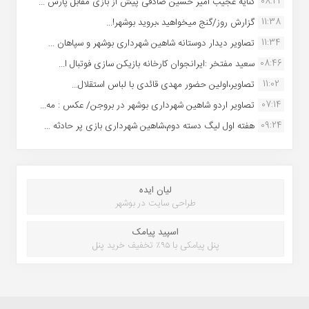
08:22
کنایه عجیب امیر حسین صادقی پیش از بازی مقابل پارس ...
11:38
گزارش روز/گنج میخواهید ،بروید بوشهر!...
11:34
تصاویر دیدار دوستانه شاهین شهردارى بوشهر و سپاهان ...
08:46
سعید مفتخر :ایرانجوان کارخانه بازیکن سازی فوتبال ا...
11:02
تصاویر،اولین حضور مهدی قائدی با لباس استقلال...
07:14
تصاویر اردو شاهین شهرداری بوشهر در بروجن/ عکس : مه...
09:24
هفته اول لیگ دسته دوم،شاهین شهرداری بازی پر حادثه ...
لیان ایده
طراحی سایت در بوشهر
اسپید پیامک
پنل پیامکی با ۹۵٪ تخفیف خرید پنل