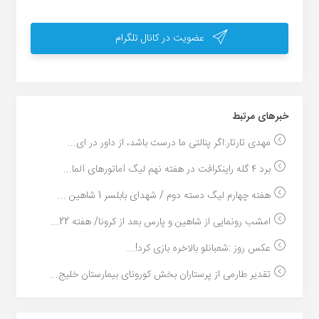
عضویت در کانال تلگرام
خبر‌های مرتبط
مهدی تارتار:اگر پنالتی ما درست باشد، از داور در ای...
برد ۴ گله راینکرافت در هفته نهم لیگ آماتورهای آلما...
هفته چهارم لیگ دسته دوم / شهدای بابلسر 1 شاهین ...
امشب رونمایی از شاهین و پارس بعد از کرونا/ هفته 22...
عکس روز :شعبانلو بالاخره بازی کرد!...
تقدیر طارمی از پرستاران بخش کورونای بیمارستان خلیج...