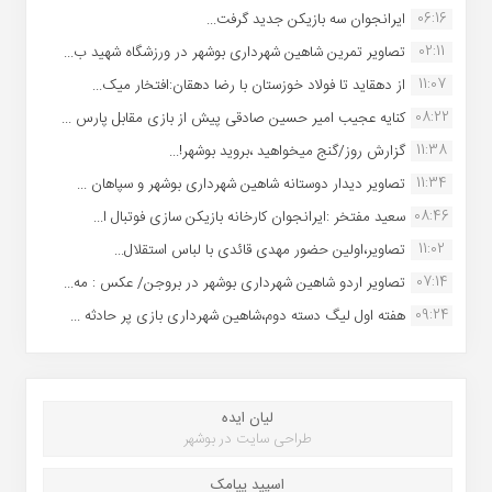
06:16
ایرانجوان سه بازیکن جدید گرفت...
02:11
تصاویر تمرین شاهین شهردارى بوشهر در ورزشگاه شهید ب...
11:07
از دهقاید تا فولاد خوزستان با رضا دهقان:افتخار میک...
08:22
کنایه عجیب امیر حسین صادقی پیش از بازی مقابل پارس ...
11:38
گزارش روز/گنج میخواهید ،بروید بوشهر!...
11:34
تصاویر دیدار دوستانه شاهین شهردارى بوشهر و سپاهان ...
08:46
سعید مفتخر :ایرانجوان کارخانه بازیکن سازی فوتبال ا...
11:02
تصاویر،اولین حضور مهدی قائدی با لباس استقلال...
07:14
تصاویر اردو شاهین شهرداری بوشهر در بروجن/ عکس : مه...
09:24
هفته اول لیگ دسته دوم،شاهین شهرداری بازی پر حادثه ...
لیان ایده
طراحی سایت در بوشهر
اسپید پیامک