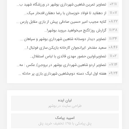
02:11
تصاویر تمرین شاهین شهردارى بوشهر در ورزشگاه شهید ب...
11:07
از دهقاید تا فولاد خوزستان با رضا دهقان:افتخار میک...
08:22
کنایه عجیب امیر حسین صادقی پیش از بازی مقابل پارس ...
11:38
گزارش روز/گنج میخواهید ،بروید بوشهر!...
11:34
تصاویر دیدار دوستانه شاهین شهردارى بوشهر و سپاهان ...
08:46
سعید مفتخر :ایرانجوان کارخانه بازیکن سازی فوتبال ا...
11:02
تصاویر،اولین حضور مهدی قائدی با لباس استقلال...
07:14
تصاویر اردو شاهین شهرداری بوشهر در بروجن/ عکس : مه...
09:24
هفته اول لیگ دسته دوم،شاهین شهرداری بازی پر حادثه ...
لیان ایده
طراحی سایت در بوشهر
اسپید پیامک
پنل پیامکی با ۹۵٪ تخفیف خرید پنل