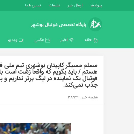
پیوندها
ارسال خبر
تبلیغات
تماس با ما
خانه
اخبار
عکس
ویدیو
مسلم مسیگر کاپیتان بوشهری تیم ملی ف
هستم / باید بگویم که واقعاً زشت است با 
فوتبال یک نماینده در لیگ برتر نداریم و
جذب نمی‌کند!
شناسه خبر: 38924