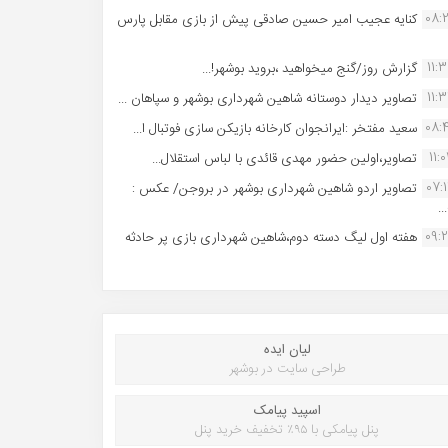
08:
کنایه عجیب امیر حسین صادقی پیش از بازی مقابل پارس
11:
گزارش روز/گنج میخواهید ،بروید بوشهر!...
11:
تصاویر دیدار دوستانه شاهین شهردارى بوشهر و سپاهان ...
08:
سعید مفتخر :ایرانجوان کارخانه بازیکن سازی فوتبال ا...
11:0
تصاویر،اولین حضور مهدی قائدی با لباس استقلال...
07:
تصاویر اردو شاهین شهرداری بوشهر در بروجن/ عکس :
..
09:
هفته اول لیگ دسته دوم،شاهین شهرداری بازی پر حادثه
لیان ایده
طراحی سایت در بوشهر
اسپید پیامک
پنل پیامکی با ۹۵٪ تخفیف خرید پنل