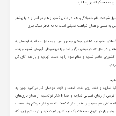
ن به مسیگر تغییر پیدا کرد.
دلیل شباهت نام خانوادگی، هم در داخل کشور و هم در آسیا و دنیا بیشتر
اقه من به مسی و همان شباهت فامیلی است نه به خاطر سبک بازی.
زرگسالان عضو تیم شاهین بوشهر بودم و سپس به دلیل علاقه به فوتسال به
تیم دریانوردان آمدم ولی یک دوره مسابقات فوتبال ساحلی استانی در سال ۸۴ در بوشهر برگزار شد و با دریانوردان قهرمان شدیم و بنده
شوری حاضر شدیم و مقام سوم را به دست آوردیم و باز هم آقای گل
ردم.
هید.
رقبا نداریم و فقط روی نقاط ضعف و قوت خودمان کار می‌کنیم چون به
 ترسی از رقبای آسیایی نداریم و خدا را شکر توانستیم از همان بازی‌های
گروهی تیم‌هایی مثل مالزی و امارات را در هم بکوبیم. در مرحله حذفی هم بحرین را ۱۰ بر صفر شکست دادیم و فکر می‌کنم رقبا حساب
 اولین بار در تاریخ مسابقات یک تیم کلین شیت کرد و توانستیم ژاپن که