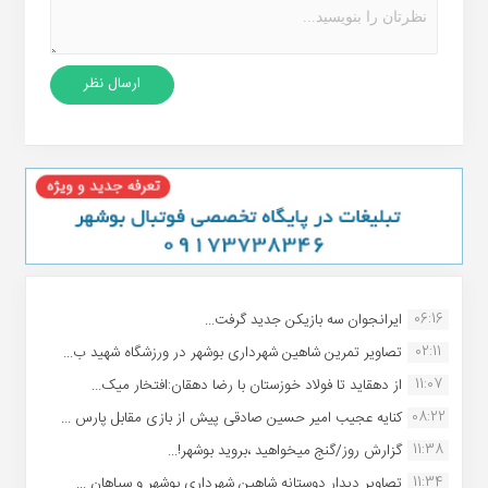
06:16
ایرانجوان سه بازیکن جدید گرفت...
02:11
تصاویر تمرین شاهین شهردارى بوشهر در ورزشگاه شهید ب...
11:07
از دهقاید تا فولاد خوزستان با رضا دهقان:افتخار میک...
08:22
کنایه عجیب امیر حسین صادقی پیش از بازی مقابل پارس ...
11:38
گزارش روز/گنج میخواهید ،بروید بوشهر!...
11:34
تصاویر دیدار دوستانه شاهین شهردارى بوشهر و سپاهان ...