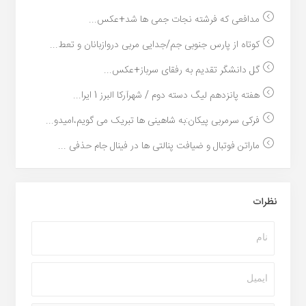
مدافعی که فرشته نجات جمی ها شد+عکس...
کوتاه از پارس جنوبی جم/جدایی مربی دروازبانان و تعط...
گل دانشگر تقدیم به رفقای سرباز+عکس...
هفته پانزدهم لیگ دسته دوم / شهرآرکا البرز 1 ایرا...
فرکی سرمربی پیکان:به شاهینی ها تبریک می گویم،امیدو...
ماراتن فوتبال و ضیافت پنالتی ها در فینال جام حذفی ...
نظرات