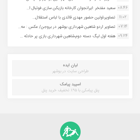
08:46
سعید مفتخر :ایرانجوان کارخانه بازیکن سازی فوتبال ا...
11:02
تصاویر،اولین حضور مهدی قائدی با لباس استقلال...
07:14
تصاویر اردو شاهین شهرداری بوشهر در بروجن/ عکس : مه...
09:24
هفته اول لیگ دسته دوم،شاهین شهرداری بازی پر حادثه ...
لیان ایده
طراحی سایت در بوشهر
اسپید پیامک
پنل پیامکی با ۹۵٪ تخفیف خرید پنل