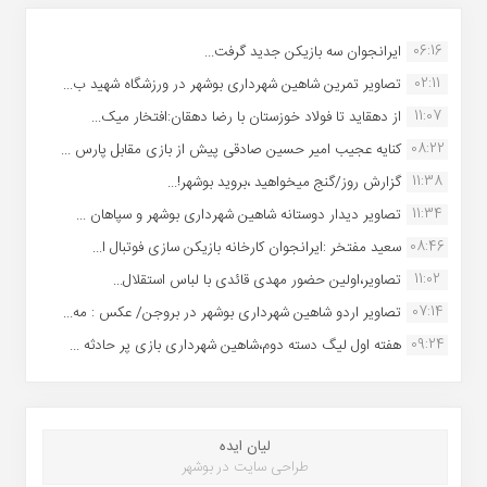
06:16
ایرانجوان سه بازیکن جدید گرفت...
02:11
تصاویر تمرین شاهین شهردارى بوشهر در ورزشگاه شهید ب...
11:07
از دهقاید تا فولاد خوزستان با رضا دهقان:افتخار میک...
08:22
کنایه عجیب امیر حسین صادقی پیش از بازی مقابل پارس ...
11:38
گزارش روز/گنج میخواهید ،بروید بوشهر!...
11:34
تصاویر دیدار دوستانه شاهین شهردارى بوشهر و سپاهان ...
08:46
سعید مفتخر :ایرانجوان کارخانه بازیکن سازی فوتبال ا...
11:02
تصاویر،اولین حضور مهدی قائدی با لباس استقلال...
07:14
تصاویر اردو شاهین شهرداری بوشهر در بروجن/ عکس : مه...
09:24
هفته اول لیگ دسته دوم،شاهین شهرداری بازی پر حادثه ...
لیان ایده
طراحی سایت در بوشهر