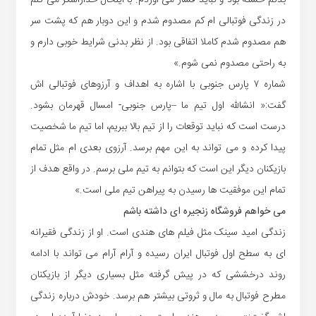
بدنم خسته بود و نباید فشار می آوردم. با اینحال خداراشکر می کنم
در زندگی فوتبالی ام کم مصدوم شدم و این دوبار هم که پشت سر
هم مصدوم شدم کاملا اتفاقی بود. از نظر بدنی شرایط خوبی دارم و
به راحتی مصدوم نمی شوم.»
شماره ۷ پارس جنوبی با اشاره به اهداف و آرزوهای فوتبالی اش
گفت:« انشالله اول تیم ما –پارس جنوبی- امسال قهرمان بشود.
درست است که نباید توقعات را از تیم بالا ببریم، اما تیم ما شخصیت
پیدا کرده و می تواند به این مهم برسد. آرزوی بعدی ام مثل تمام
بازیکنان دیگر این است که بتوانم به تیم ملی برسم. در واقع هدف از
تمام این موفقیت ها رسیدن به پیراهن تیم ملی است.»
می خواهم فروشگاه زنجیره ای داشته باشم
زندگی امید سینک مثل فیلم های هندی است. او از زندگی فقیرانه
ای به سطح اول فوتبال ایران رسیده و آرام آرام می تواند با ادامه
روند درخششی که در پیش گرفته مثل بسیاری دیگر از بازیکنان
مطرح فوتبال به مال و ثروتی بیشتر هم برسد. خودش درباره زندگی