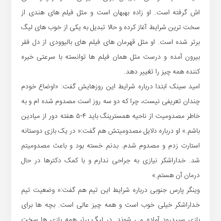
اش گرفته است. او زاده بهبهان است و مثل فیلم های هندی از
سخت ترین شرایط آغاز کرده و حالا تبدیل به یکی از خوب های لیگ
برتر شده است. او مثل قهرمان های فیلم های بالیوودی از دل فقر
بیرون آمده و درست مثل همان فیلم ها توانسته با سرعتی خیره
کننده همه چیز را تغییر دهد.
امید سینک ابتدا درباره شرایط این روزهایش گفت: «اوضاع خودم
چندان تعریفی نیست، چرا که دو سه روز است مصدوم شده ام و به
خاطر مصدومیت از ناحیه همسترینگ باید ۴-۵ هفته دور از میادین
باشم.» او درباره دلایل مصدومیتش هم گفت:« در یک بازی دوستانه
استارت زدم و مصدوم شدم. بدنم خسته بود و باعث مصدومیتم
شد. خداراشکر نیازی به جراحی ندارم و با کمک دکترها در حال
درمان آن هستم.»
وینگر پارس جنوبی درباره شرایط این تیم هم گفت:« وضعیت تیم
خداراشکر خیلی خوب است و همه چیز عالی است. بچه ها برای
بازی سپیدرود آماده می شوند. در لیگ برتر همه بازی ها سخت