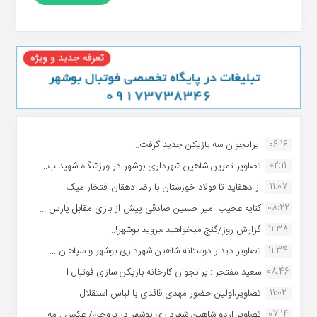
06:16
ایرانجوان سه بازیکن جدید گرفت...
02:11
تصاویر تمرین شاهین شهردارى بوشهر در ورزشگاه شهید ب...
11:07
از دهقاید تا فولاد خوزستان با رضا دهقان:افتخار میک...
08:22
کنایه عجیب امیر حسین صادقی پیش از بازی مقابل پارس ...
11:38
گزارش روز/گنج میخواهید ،بروید بوشهر!...
11:34
تصاویر دیدار دوستانه شاهین شهردارى بوشهر و سپاهان ...
08:46
سعید مفتخر :ایرانجوان کارخانه بازیکن سازی فوتبال ا...
11:02
تصاویر،اولین حضور مهدی قائدی با لباس استقلال...
07:14
تصاویر اردو شاهین شهرداری بوشهر در بروجن/ عکس : مه...