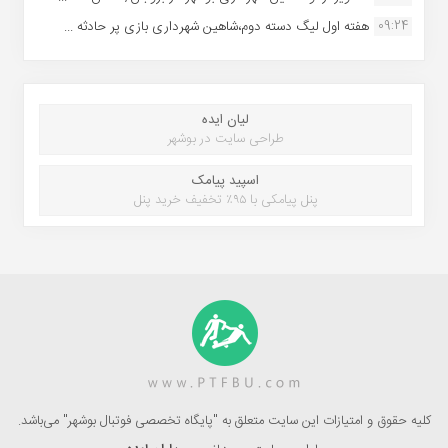
09:24
هفته اول لیگ دسته دوم،شاهین شهرداری بازی پر حادثه ...
لیان ایده
طراحی سایت در بوشهر
اسپید پیامک
پنل پیامکی با ۹۵٪ تخفیف خرید پنل
کلیه حقوق و امتیازات این سایت متعلق به "پایگاه تخصصی فوتبال بوشهر" می‌باشد.