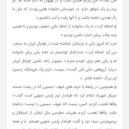
اش گفت:« من پدرم هندی است و در بهبهان به دنیا آمده ام. دو
برادر و یک خواهر دارم. در خوزستان خانواده هایی بودند که مثل ما
رگ هندی داشته باشند و با آنها رفت و آمد داشتیم.»
او اضافه کرد:« ما یک خانواده از لحاظ مالی ضعیف بودیم و تا همین
چند وقت پیش اجاره نشین بودیم.»
امید که امروز یکی از بازیکنان شناخته شده در فوتبال ایران به حساب
می آید اضافه کرد:« خداراشکر توانستم دو خانه یکی برای خانواده
ام و یکی هم برای خودم بخرم.» میلیونر زاغه نشین فوتبال ایران
درباره آرزوهای مالی اش گفت:« دوست دارم یک فروشگاه زنجیره
ای بزرگ داشته باشم…»
او همچنین در رابطه با حرف های شهاب حسینی که در پشت صحنه
سریال شهرزاد اعلام کرد که طرفدار تیم پارس جنوبی است گفت:«
واقعا تعجب کردم. کسی نیست که شهاب حسینی را دوست نداشته
باشد. واقعا تعجب کردم هنرمند مطرحی مثل ایشان از استقلال و
پرسپولیس حرف نزد و گفت طرفدار پارس جنوبی هستم. ما و همه