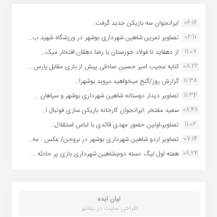
06:16
ایرانجوان سه بازیکن جدید گرفت...
02:11
تصاویر تمرین شاهین شهردارى بوشهر در ورزشگاه شهید ب...
11:07
از دهقاید تا فولاد خوزستان با رضا دهقان:افتخار میک...
08:22
کنایه عجیب امیر حسین صادقی پیش از بازی مقابل پارس ...
11:38
گزارش روز/گنج میخواهید ،بروید بوشهر!...
11:34
تصاویر دیدار دوستانه شاهین شهردارى بوشهر و سپاهان ...
08:46
سعید مفتخر :ایرانجوان کارخانه بازیکن سازی فوتبال ا...
11:02
تصاویر،اولین حضور مهدی قائدی با لباس استقلال...
07:14
تصاویر اردو شاهین شهرداری بوشهر در بروجن/ عکس : مه...
09:24
هفته اول لیگ دسته دوم،شاهین شهرداری بازی پر حادثه ...
لیان ایده
طراحی سایت در بوشهر