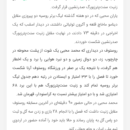
زنیت سنت‌پترزبورگ صدرنشین قرار گرفت.
یاران محبی که در دو هفته گذشته لیگ برتر روسیه دو پیروزی مقابل
دینامو ماخاچ قلعه و آکرون تولیاتی داشتند، در دیدار امشب که یک
اخراجی در دقیقه 73 دادند، در نهایت مقابل زنیت سنت‌پترزبورگ
صدرنشین شکست خوردند.
روستوف در دیداری که محمد محبی یک شوت از پشت محوطه در
چارچوب زد، دو دوئل زمینی و دو نبرد هوایی را برد و یک اخطار
هم گرفت، با نتیجه یک بر صفر در ورزشگاه روستوف آرنا شکست
خورد تا فصل را با 33 امتیاز و ایستادن در رتبه دهم جدول لیگ
برتر روسیه تمام کند و زنیت سنت‌پترزبورگ هم با این برد 68
امتیازی شد و با دو امتیاز بیشتر نسبت به کراسنودار، قهرمان شد.
محمد محبی در حالی حضور 90 دقیقه‌ای در آخرین مسابقه روستوف
مقابل زنیت داشت که فصل را با انجام 28 بازی و زدن سه گل و ثبت
دو پاس گل به پایان رساند و حالا باید خود را آماده حضور در اردوی
تیم ملی ایران و جام جهانی کند.