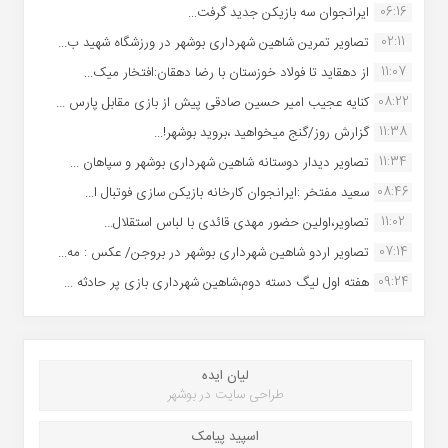
06:16
ایرانجوان سه بازیکن جدید گرفت...
02:11
تصاویر تمرین شاهین شهردارى بوشهر در ورزشگاه شهید ب...
11:07
از دهقاید تا فولاد خوزستان با رضا دهقان:افتخار میک...
08:22
کنایه عجیب امیر حسین صادقی پیش از بازی مقابل پارس ...
11:38
گزارش روز/گنج میخواهید ،بروید بوشهر!...
11:34
تصاویر دیدار دوستانه شاهین شهردارى بوشهر و سپاهان ...
08:46
سعید مفتخر :ایرانجوان کارخانه بازیکن سازی فوتبال ا...
11:02
تصاویر،اولین حضور مهدی قائدی با لباس استقلال...
07:14
تصاویر اردو شاهین شهرداری بوشهر در بروجن/ عکس : مه...
09:24
هفته اول لیگ دسته دوم،شاهین شهرداری بازی پر حادثه ...
لیان ایده
طراحی سایت در بوشهر
اسپید پیامک