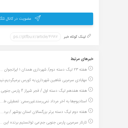
عضویت در کانال تلگر
لینک کوتاه خبر
خبر‌های مرتبط
هفته ۲۳ لیگ دسته دوم/ شهرداری همدان ۱ ایرانجوان ...
مهابادی سرمربی شاهین شهرداری:به کورس برمیگردیم،نیم.
هفته هفدهم لیگ دسته اول / فجر شیراز 2 پارس جنوبی...
استادیوم‌ها به آخر مرداد نمی‌رسندغیررسمی: تعطیلی ط...
هفته دوم لیگ دسته برتر بزرگسالان استان بوشهر / برد...
تارتار سرمربی پارس جنوبی جم:می توانستیم برنده این ...