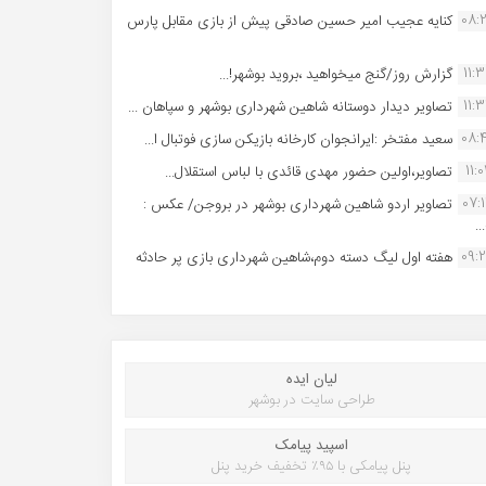
08:
کنایه عجیب امیر حسین صادقی پیش از بازی مقابل پارس
11:
گزارش روز/گنج میخواهید ،بروید بوشهر!...
11:
تصاویر دیدار دوستانه شاهین شهردارى بوشهر و سپاهان ...
08:
سعید مفتخر :ایرانجوان کارخانه بازیکن سازی فوتبال ا...
11:0
تصاویر،اولین حضور مهدی قائدی با لباس استقلال...
07:
تصاویر اردو شاهین شهرداری بوشهر در بروجن/ عکس :
..
09:
هفته اول لیگ دسته دوم،شاهین شهرداری بازی پر حادثه
لیان ایده
طراحی سایت در بوشهر
اسپید پیامک
پنل پیامکی با ۹۵٪ تخفیف خرید پنل