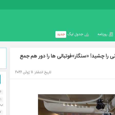
روزنامه
جدول لیگ
جدید
ی را چشید! «سنگار»فوتبالی ها را دور هم جمع
تاریخ انتشار: 11 ژوئن 2026
16
1
ب..
07