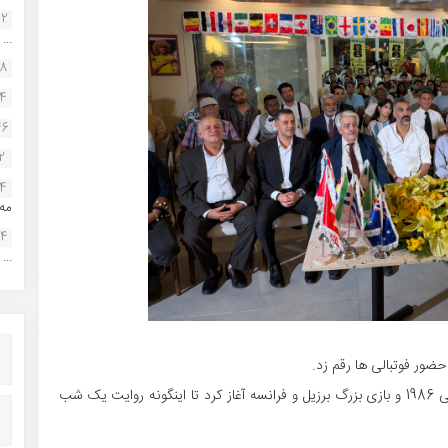
22
...
38
34
46
2
14
مه.
24
...
حضور فوتبالی ها رقم زد.
دکتر شاهین بهرام نژاد اجرای مراسم را با خاطرات جام جهانی 1986 و بازی بزرگ برزیل و فرانسه آغاز کرد تا اینگونه روایت یک شب