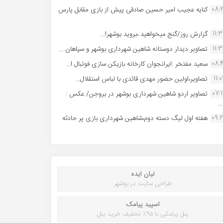
08:
کنایه عجیب امیر حسین صادقی پیش از بازی مقابل پارس
11:
گزارش روز/گنج میخواهید ،بروید بوشهر!...
11:
تصاویر دیدار دوستانه شاهین شهردارى بوشهر و سپاهان ...
08:
سعید مفتخر :ایرانجوان کارخانه بازیکن سازی فوتبال ا...
11:0
تصاویر،اولین حضور مهدی قائدی با لباس استقلال...
07:
تصاویر اردو شاهین شهرداری بوشهر در بروجن/ عکس :
..
09:
هفته اول لیگ دسته دوم،شاهین شهرداری بازی پر حادثه
لیان ایده
طراحی سایت در بوشهر
اسپید پیامک
پنل پیامکی با ۹۵٪ تخفیف خرید پنل