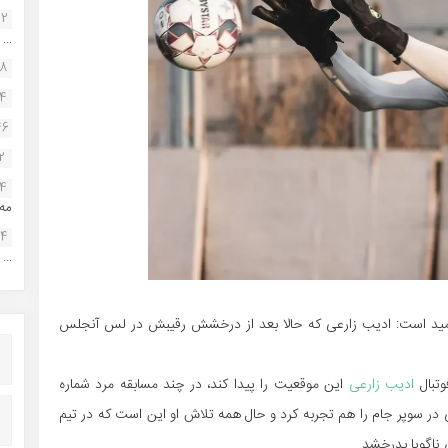
22
...
38
34
46
2
14
مه.
24
...
لی امید است: ادیب زارعی که حالا بعد از درخشش رقیبش در لس آنجلس
وتبال
ادیب زارعی
این موقعیت را پیدا کند، در چند مسابقه مرد شماره
 در سوپر جام را هم تجربه کرد و حال همه تلاش او این است که در تیم
 ناگویا بدرخشد.