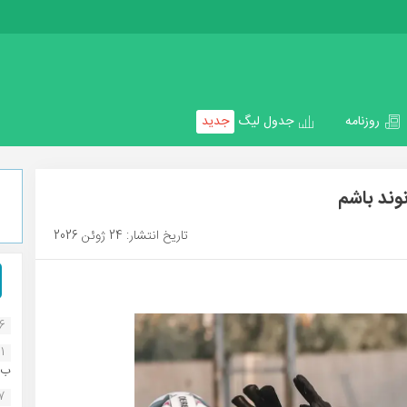
روزنامه
جدول لیگ
جدید
وند باشم
تاریخ انتشار: 24 ژوئن 2026
16
1
ب..
07