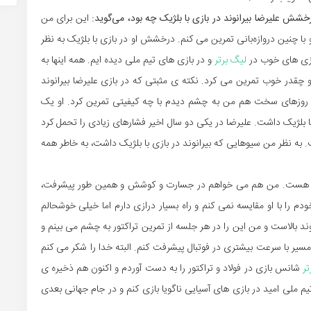
شش علیرضا بیرانوند در بازی با بلژیک چه بود، می‌گوید:
این برای من
با چنین دروازه‌بانی تمرین می کنم. درخشش او در بازی با بلژیک به نظر
بازی های خوب در
لیگ برتر
و در بازی های تیم ملی دیده ایم. همه اینها به
چقدر خوب تمرین می کرد. نکته ی مثبتی که در بازی علیرضا بیرانوند
 روزهای سخت هم من به چشم دیدم با چه کیفیتی تمرین کرد. او یک
ا بلژیک داشت. علیرضا در یکی دو سال اخیر فشارهای زیادی را تحمل کرد
 به نظر من سیوهایی که بیرانوند در بازی با بلژیک داشت، به خاطر همه
ن هست. من هم می خواهم در جسارت و کوشش و همین طور پیشرفت،
دم را با او مقایسه نمی کنم و راه بسیار درازی دارم اما خیلی خوشحالم
ند بالاست و من این را در هر جلسه از تمرین تراکتور به چشم می بینم و
ه مسیر با سرعت بیشتری در فوتبال پیشرفت کنم. البته خدا را شکر می کنم
تر
شانس بازی در فولاد و تراکتور را به دست آوردم و اکنون هم ذخیره ی
م ملی امید در بازی های آسیایی ناگویا بازی کنم و در جام جهانی بعدی