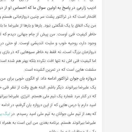
ادیب زارعی در پاسخ به اولین سوال ما که احساس او از درخ
افتخار است که در تراکتور پشت سر چنین دروازه‌بانی هستم و 
من یک اتفاق یا یک شگفتی نبود. بارها و بارها از علیرضا ما 
خاطر کیفیت فنی اوست. من پیش از جام جهانی دیدم که او 
وجود دارد، روحیه خوب و مثبت اندیشی اوست. او حتی در
دروازه‌بان بزرگ است، نه فقط به خاطر سیوهایی که در بازی ب
اما کیفیت فنی اش نه تنها افت نکرده بلکه بهتر هم شده است.
مشقت هایی است که در تمرین کشیده است.
دروازه بان جوان تراکتور ادامه داد:
او الگوی خوبی برای م
یک علیرضا بیرانوند دیگر باشم. البته هیچ وقت از نظر فنی خو
که در کنار مرد شماره یک تیم ملی هستم. انرژی علیرضا بیرانو
امید دارم با درس هایی که از این دروازه بان گرفتم، در ادام
که بعد از تیم ملی جوانان به تیم ملی امید رسیدم. در
لیگ بر
علیرضا بیرانوند هستم. برنامه بعدی من این است به همراه تی
یکی از مسافران تیم ملی باشم.