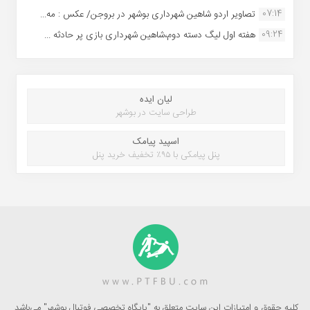
07:14
تصاویر اردو شاهین شهرداری بوشهر در بروجن/ عکس : مه...
09:24
هفته اول لیگ دسته دوم،شاهین شهرداری بازی پر حادثه ...
لیان ایده
طراحی سایت در بوشهر
اسپید پیامک
پنل پیامکی با ۹۵٪ تخفیف خرید پنل
کلیه حقوق و امتیازات این سایت متعلق به "پایگاه تخصصی فوتبال بوشهر" می‌باشد.