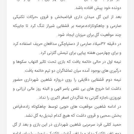
دونده خود پیش افتاده باشد.
بعد از این گل میدان داری فیاضبخش و قروی ،حرکات تکنیکی
صارمی و چاهکوتازاده،عرصه بر قشقایی شیراز تنگ کرد تا جاییکه
چند موقعیت گل برای میزبان ایجاد شود.
در دقیقه ۳۲میلاد صارمی از دستپاچگی مدافعان حریف استفاده کرد
و برای چهارمین هفته پیاپی برای تیمش گلزنی کرد.
نیمه اول در حالی خاتمه یافت که بازی تحت تاثیر التهاب سکوها و
درگیری های بوجود آمده میان تماشاگران دو تیم خاتمه یافت.
نیمه دوم قشقایی دقایقی را روی دروازه شاهین شهرداری حضور
داشت اما خروج های بی نقص یاسر الهی و البته روز عالی ارزانی و
نوروزی ،اجازه گلزنی به شاگردان اصغر اکبری را نداد.
در ادامه شاهین موقعیت های خوبی توسط چاهکوتاه زاده،فیاض
بخش ،محبی و قروی داشت که هیچ کدام تبدیل به گل نشد.
حمید کللی فرد سرمربی شاهین شهرداری در این بازی و بعد از گل
دوم تغیر تاکتیک داد و با تغیر آرایش تاکتیکی تیمش را برای ادامه