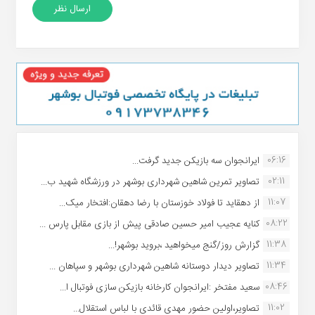
06:16
ایرانجوان سه بازیکن جدید گرفت...
02:11
تصاویر تمرین شاهین شهردارى بوشهر در ورزشگاه شهید ب...
11:07
از دهقاید تا فولاد خوزستان با رضا دهقان:افتخار میک...
08:22
کنایه عجیب امیر حسین صادقی پیش از بازی مقابل پارس ...
11:38
گزارش روز/گنج میخواهید ،بروید بوشهر!...
11:34
تصاویر دیدار دوستانه شاهین شهردارى بوشهر و سپاهان ...
08:46
سعید مفتخر :ایرانجوان کارخانه بازیکن سازی فوتبال ا...
11:02
تصاویر،اولین حضور مهدی قائدی با لباس استقلال...