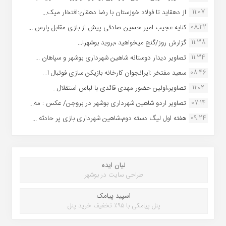
11:07
از دهقاید تا فولاد خوزستان با رضا دهقان:افتخار میک...
08:22
کنایه عجیب امیر حسین صادقی پیش از بازی مقابل پارس ...
11:38
گزارش روز/گنج میخواهید ،بروید بوشهر!...
11:34
تصاویر دیدار دوستانه شاهین شهردارى بوشهر و سپاهان ...
08:46
سعید مفتخر :ایرانجوان کارخانه بازیکن سازی فوتبال ا...
11:02
تصاویر،اولین حضور مهدی قائدی با لباس استقلال...
07:14
تصاویر اردو شاهین شهرداری بوشهر در بروجن/ عکس : مه...
09:24
هفته اول لیگ دسته دوم،شاهین شهرداری بازی پر حادثه ...
لیان ایده
طراحی سایت در بوشهر
اسپید پیامک
پنل پیامکی با ۹۵٪ تخفیف خرید پنل