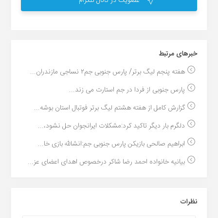
عضویت در کانال تلگرام
خبر‌های مرتبط
هفته پنجم لیگ برتر/ پارس جنوبی جم۲ نساجی مازندران...
پارس جنوبی از فردا در جم استارت می زند...
گزارش کامل از هفته هشتم لیگ برتر فوتبال استان بوشه...
دلگرم بار دیگر تاکید کرد:مشکلات ایرانجوان حل نشود،...
ابراهیم صالحی بازیکن پارس جنوبی جم:انشالله بازی خا...
بیانیه خانواده احمد رضا شاکر درخصوص اهدای اعضای عز...
نظرات