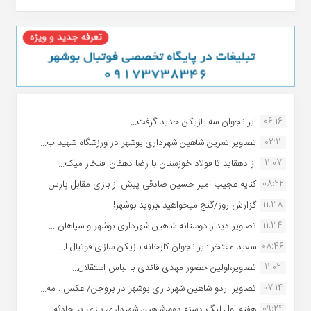
06:16
ایرانجوان سه بازیکن جدید گرفت...
02:11
تصاویر تمرین شاهین شهردارى بوشهر در ورزشگاه شهید ب...
11:07
از دهقاید تا فولاد خوزستان با رضا دهقان:افتخار میک...
08:22
کنایه عجیب امیر حسین صادقی پیش از بازی مقابل پارس ...
11:38
گزارش روز/گنج میخواهید ،بروید بوشهر!...
11:34
تصاویر دیدار دوستانه شاهین شهردارى بوشهر و سپاهان ...
08:46
سعید مفتخر :ایرانجوان کارخانه بازیکن سازی فوتبال ا...
11:02
تصاویر،اولین حضور مهدی قائدی با لباس استقلال...
07:14
تصاویر اردو شاهین شهرداری بوشهر در بروجن/ عکس : مه...
09:24
هفته اول لیگ دسته دوم،شاهین شهرداری بازی پر حادثه ...