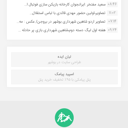
08:46
سعید مفتخر :ایرانجوان کارخانه بازیکن سازی فوتبال ا...
11:02
تصاویر،اولین حضور مهدی قائدی با لباس استقلال...
07:14
تصاویر اردو شاهین شهرداری بوشهر در بروجن/ عکس : مه...
09:24
هفته اول لیگ دسته دوم،شاهین شهرداری بازی پر حادثه ...
لیان ایده
طراحی سایت در بوشهر
اسپید پیامک
پنل پیامکی با ۹۵٪ تخفیف خرید پنل