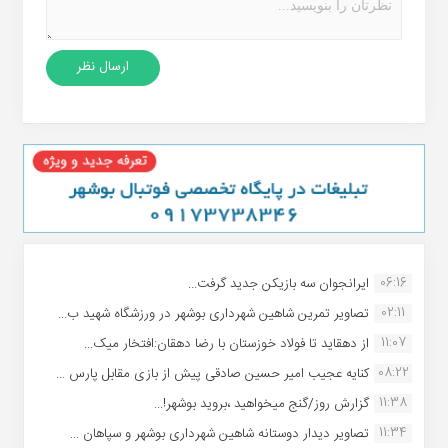
06:16
ایرانجوان سه بازیکن جدید گرفت...
02:11
تصاویر تمرین شاهین شهردارى بوشهر در ورزشگاه شهید ب...
11:07
از دهقاید تا فولاد خوزستان با رضا دهقان:افتخار میک...
08:22
کنایه عجیب امیر حسین صادقی پیش از بازی مقابل پارس ...
11:38
گزارش روز/گنج میخواهید ،بروید بوشهر!...
11:34
تصاویر دیدار دوستانه شاهین شهردارى بوشهر و سپاهان ...