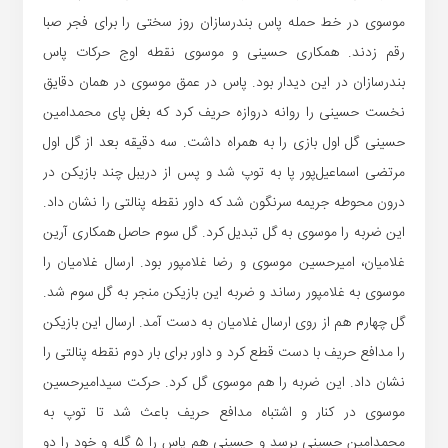
موسوی در خط حمله پاس بندرسازان روز سختی را برای فجر صبا
رقم زدند. همکاری حسینی و موسوی نقطه اوج حرکات پاس
بندرسازان در این دیدار بود. پاس در عمق موسوی در همان دقایق
نخست حسینی را روانه دروازه حریف کرد که بغل پای محمدامین
حسینی گل اول بازی را به همراه داشت. سه دقیقه بعد از گل اول
مرتضی اسماعیل‌پور پا به توپ شد و پس از دریبل چند بازیکن در
درون محوطه جریمه سرنگون شد که داور نقطه پنالتی را نشان داد.
این ضربه را موسوی به گل تبدیل کرد. گل سوم حاصل همکاری آرین
غلامیان، امیرحسین موسوی و رضا غلامپور بود. ارسال غلامیان را
موسوی به غلامپور رساند و ضربه این بازیکن منجر به گل سوم شد.
گل چهارم هم از روی ارسال غلامیان به دست آمد. ارسال این بازیکن
را مدافع حریف با دست قطع کرد و داور برای بار دوم نقطه پنالتی را
نشان داد. این ضربه را هم موسوی گل کرد. حرکت سیدامیرحسین
موسوی در کنار و اشتباه مدافع حریف باعث شد تا توپ به
محمدامین حسینی برسد و حسینی هم پاس را ۵ گله و خود را دو