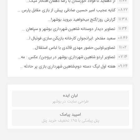
11:07
از دهقاید تا فولاد خوزستان با رضا دهقان:افتخار میک...
08:22
کنایه عجیب امیر حسین صادقی پیش از بازی مقابل پارس ...
11:38
گزارش روز/گنج میخواهید ،بروید بوشهر!...
11:34
تصاویر دیدار دوستانه شاهین شهردارى بوشهر و سپاهان ...
08:46
سعید مفتخر :ایرانجوان کارخانه بازیکن سازی فوتبال ا...
11:02
تصاویر،اولین حضور مهدی قائدی با لباس استقلال...
07:14
تصاویر اردو شاهین شهرداری بوشهر در بروجن/ عکس : مه...
09:24
هفته اول لیگ دسته دوم،شاهین شهرداری بازی پر حادثه ...
لیان ایده
طراحی سایت در بوشهر
اسپید پیامک
پنل پیامکی با ۹۵٪ تخفیف خرید پنل