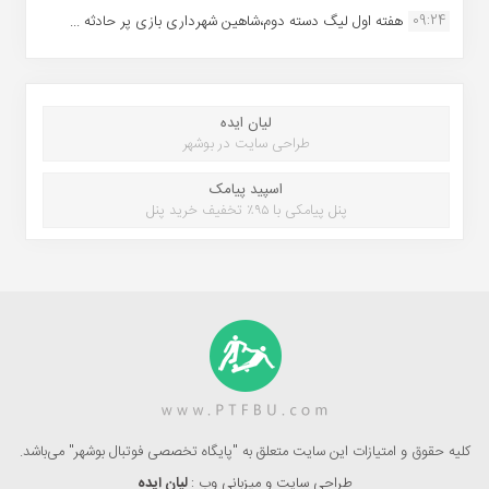
09:24
هفته اول لیگ دسته دوم،شاهین شهرداری بازی پر حادثه ...
لیان ایده
طراحی سایت در بوشهر
اسپید پیامک
پنل پیامکی با ۹۵٪ تخفیف خرید پنل
کلیه حقوق و امتیازات این سایت متعلق به "پایگاه تخصصی فوتبال بوشهر" می‌باشد.
طراحی سایت و میزبانی وب :
لیان ایده