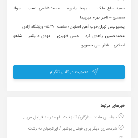
حمید حاج ملک – علیرضا ایلدروم – محمدهاشمی نسب – جواد
محمدی – ناظر: بهرام مهرپیما
پرسپولیس تهران-ذوب آهن اصفهان/ ساعت ۱۵:۳۰- ورزشگاه آزادی
محمدحسین زاهدی فرد – حسن ظهیری – مهدی عالیقدر – شاهو
اصلانی – ناظر: علی خسروی
عضویت در کانال تلگرام
خبر‌های مرتبط
حرفه ای مانند ستارگان/ آغاز ثبت نام مدرسه فوتبال س...
شرمساری دیگر برای فوتبال بوشهر / ایرانجوان به رشت ...