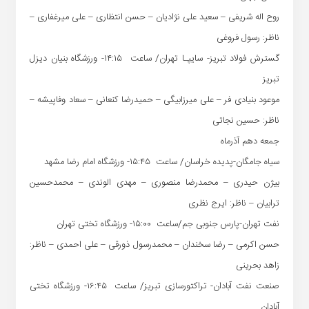
روح اله شریفی – سعید علی نژادیان – حسن انتظاری – علی میرغفاری –
ناظر: رسول فروغی
گسترش فولاد تبریز- سایپـا تهران/ ساعت ۱۴:۱۵- ورزشگاه بنیان دیزل
تبریز
موعود بنیادی فر – علی میرزابیگی – حمیدرضا کنعانی – سعاد وفاپیشه –
ناظر: حسین نجاتی
جمعه دهم آذرماه
سیاه جامگان-پدیده خراسان/ ساعت ۱۵:۴۵- ورزشگاه امام رضا مشهد
بیژن حیدری – محمدرضا منصوری – مهدی الوندی – محمدحسین
ترابیان – ناظر: ایرج نظری
نفت تهران-پارس جنوبی جم/ساعت ۱۵:۰۰- ورزشگاه تختی تهران
حسن اکرمی – رضا سخندان – محمدرسول ذورقی – علی احمدی – ناظر:
زاهد بحرینی
صنعت نفت آبادان- تراکتورسازی تبریز/ ساعت ۱۶:۴۵- ورزشگاه تختی
آبادان