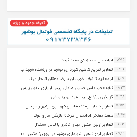
06:16
ایرانجوان سه بازیکن جدید گرفت...
02:11
تصاویر تمرین شاهین شهردارى بوشهر در ورزشگاه شهید ب...
11:07
از دهقاید تا فولاد خوزستان با رضا دهقان:افتخار میک...
08:22
کنایه عجیب امیر حسین صادقی پیش از بازی مقابل پارس ...
11:38
گزارش روز/گنج میخواهید ،بروید بوشهر!...
11:34
تصاویر دیدار دوستانه شاهین شهردارى بوشهر و سپاهان ...
08:46
سعید مفتخر :ایرانجوان کارخانه بازیکن سازی فوتبال ا...
11:02
تصاویر،اولین حضور مهدی قائدی با لباس استقلال...
07:14
تصاویر اردو شاهین شهرداری بوشهر در بروجن/ عکس : مه...