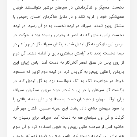
نخست مسیگر و شاگردانش در سپاهان بوشهر نتوانستند فوتبال
همیشگی خود را ارایه کنند و در مقابل شاگردان احسان رحیمی با
مشکل روبرو شدند. سیراف در نیمه نخست به دو گل رسید. در نیمه
نخست پاس بلندی که به نصراله رحیمی رسیده بود با حرکت در
عرض این بازیکن به گل تبدیل شد. بازیکنان سیراف گل دوم را هم در
نیمه نخست زدند تا با آرامش بیشتری بازی را ادامه دهند. گل دوم
از روی پاس در عمق اصغر آتش‌کار به دست آمد. پاس زیبای این
بازیکن را عقیل ربیعی به گل بدل کرد. در نیمه دوم توپی که مسعود
خیاط در موقعیت تک به تک نتوانسته بود به گل تبدیل کند در
برگشت گل سپاهان را در پی داشت. جواد مرزبان سنگربان سیراف
برای توقف مهران زنده‌بادیان دست به خطا زد و داور نقطه پنالتی را
به سود میهمان نشان داد. پشت این ضربه حسین افشان مهر قرار
گرفت و گل اول سپاهان هم به دست آمد. سیراف برای رسیدن به
حاشیه امن از سرعت عقیل ربیعی به خوبی استفاده کرد و گل سوم
هم برای این تیم به دست آمد. پاس ربیعی و ضربه نصراله رحیمی