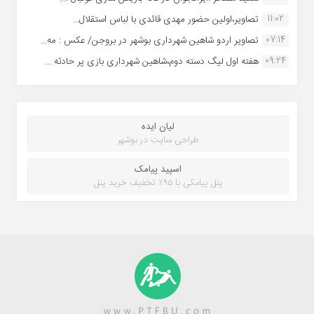
11:02
تصاویر،اولین حضور مهدی قائدی با لباس استقلال...
07:14
تصاویر اردو شاهین شهرداری بوشهر در بروجن/ عکس : مه...
09:24
هفته اول لیگ دسته دوم،شاهین شهرداری بازی پر حادثه ...
لیان ایده
طراحی سایت در بوشهر
اسپید پیامک
پنل پیامکی با ۹۵٪ تخفیف خرید پنل