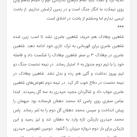
گلایه کرد و گفت: باید تمام کارهای تدارکاتی تیم را انجام بدهم ولی
روی نیمکت ما انگار جنگ است و در زمین آرامش نداریم. از باخت
ترسی ندارم اما وحشتم از باخت در اخلاق است.
***
شاهین چغادک هم حریف شاهین عامری نشد تا اسب زین شده
شاهین عامری برای قهرمانی به ترک تازی خود ادامه دهد. شاهین
عامری در چغادک ۳ بر صفر شاهین چغادک را شکست داد و فاصله
خود را با تیم دوم جدول به ۸ امتیاز رساند. در نیمه نخست جنگ دو
تیم پیروز نداشت و گلی هم رده و بدل نشد. شاهین چغادک در
نیمه نخست در دفاع خوب کار کرد. در نیمه دوم تعوض‌های شاهین
عامری جواب داد و شاگردان مجید حیدری به سه گل رسیدند. ابتدا
عباس صفری روی پاسی که محمد دهقان فرستاده بود میهمان را
پیش انداخت و سپس محمد دهقان گل دوم را به ثمر رساند. پاس
محمد حیدری بازیکن تازه وارد به دهقان تند و تیز رسید و این
بازیکن برای بار دوم دروازه میزبان را گشود. دومین تعویضی حیدری