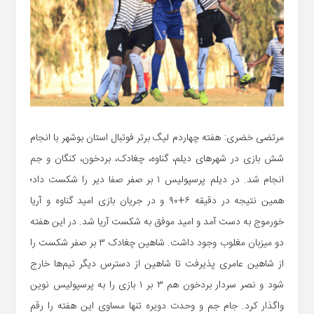
مرتضی خضری: هفته چهاردم لیگ برتر فوتبال استان بوشهر با انجام
شش بازی در شهرهای دیلم، گناوه، چغادک، بردخون، کنگان و جم
انجام شد. در دیلم پرسپولیس ۱ بر صفر صفا دیر را شکست داد؛
همین نتیجه در دقیقه ۶+۹۰ و در جریان بازی امید گناوه و آریا
خورموج به دست آمد و امید موفق به شکست آریا شد. در این هفته
دو میزبان مغلوب وجود داشت. شاهین چغادک ۳ بر صفر شکست را
از شاهین عامری پذیرفت تا شاهین از دسترس دیگر تیم‌ها خارج
شود و نصر سردار بردخون هم ۳ بر ۱ بازی را به پرسپولیس نوین
واگذار کرد. جام جم و وحدت دویره تنها مساوی این هفته را رقم