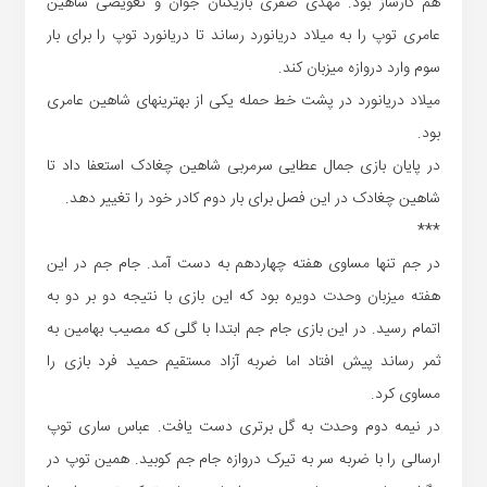
هم کارساز بود. مهدی صفری بازیکنان جوان و تعویضی شاهین
عامری توپ را به میلاد دریانورد رساند تا دریانورد توپ را برای بار
سوم وارد دروازه میزبان کند.
میلاد دریانورد در پشت خط حمله یکی از بهترین‎های شاهین عامری
بود.
در پایان بازی جمال عطایی سرمربی شاهین چغادک استعفا داد تا
شاهین چغادک در این فصل برای بار دوم کادر خود را تغییر دهد.
***
در جم تنها مساوی هفته چهاردهم به دست آمد. جام جم در این
هفته میزبان وحدت دویره بود که این بازی با نتیجه دو بر دو به
اتمام رسید. در این بازی جام جم ابتدا با گلی که مصیب بهامین به
ثمر رساند پیش افتاد اما ضربه آزاد مستقیم حمید فرد بازی را
مساوی کرد.
در نیمه دوم وحدت به گل برتری دست یافت. عباس ساری توپ
ارسالی را با ضربه سر به تیرک دروازه جام جم کوبید. همین توپ در