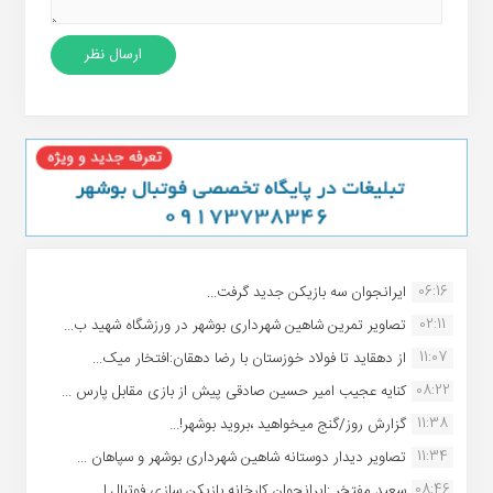
06:16
ایرانجوان سه بازیکن جدید گرفت...
02:11
تصاویر تمرین شاهین شهردارى بوشهر در ورزشگاه شهید ب...
11:07
از دهقاید تا فولاد خوزستان با رضا دهقان:افتخار میک...
08:22
کنایه عجیب امیر حسین صادقی پیش از بازی مقابل پارس ...
11:38
گزارش روز/گنج میخواهید ،بروید بوشهر!...
11:34
تصاویر دیدار دوستانه شاهین شهردارى بوشهر و سپاهان ...
08:46
سعید مفتخر :ایرانجوان کارخانه بازیکن سازی فوتبال ا...