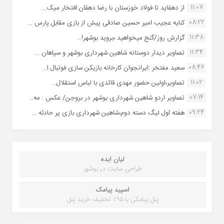
11:07
از دهقاید تا فولاد خوزستان با رضا دهقان:افتخار میک...
08:22
کنایه عجیب امیر حسین صادقی پیش از بازی مقابل پارس ...
11:38
گزارش روز/گنج میخواهید ،بروید بوشهر!...
11:34
تصاویر دیدار دوستانه شاهین شهردارى بوشهر و سپاهان ...
08:46
سعید مفتخر :ایرانجوان کارخانه بازیکن سازی فوتبال ا...
11:02
تصاویر،اولین حضور مهدی قائدی با لباس استقلال...
07:14
تصاویر اردو شاهین شهرداری بوشهر در بروجن/ عکس : مه...
09:24
هفته اول لیگ دسته دوم،شاهین شهرداری بازی پر حادثه ...
لیان ایده
طراحی سایت در بوشهر
اسپید پیامک
پنل پیامکی با ۹۵٪ تخفیف خرید پنل