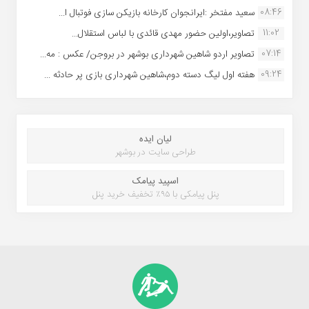
08:46
سعید مفتخر :ایرانجوان کارخانه بازیکن سازی فوتبال ا...
11:02
تصاویر،اولین حضور مهدی قائدی با لباس استقلال...
07:14
تصاویر اردو شاهین شهرداری بوشهر در بروجن/ عکس : مه...
09:24
هفته اول لیگ دسته دوم،شاهین شهرداری بازی پر حادثه ...
لیان ایده
طراحی سایت در بوشهر
اسپید پیامک
پنل پیامکی با ۹۵٪ تخفیف خرید پنل