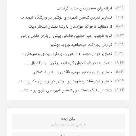
06:16
ایرانجوان سه بازیکن جدید گرفت...
02:11
تصاویر تمرین شاهین شهردارى بوشهر در ورزشگاه شهید ب...
11:07
از دهقاید تا فولاد خوزستان با رضا دهقان:افتخار میک...
08:22
کنایه عجیب امیر حسین صادقی پیش از بازی مقابل پارس ...
11:38
گزارش روز/گنج میخواهید ،بروید بوشهر!...
11:34
تصاویر دیدار دوستانه شاهین شهردارى بوشهر و سپاهان ...
08:46
سعید مفتخر :ایرانجوان کارخانه بازیکن سازی فوتبال ا...
11:02
تصاویر،اولین حضور مهدی قائدی با لباس استقلال...
07:14
تصاویر اردو شاهین شهرداری بوشهر در بروجن/ عکس : مه...
09:24
هفته اول لیگ دسته دوم،شاهین شهرداری بازی پر حادثه ...
لیان ایده
طراحی سایت در بوشهر