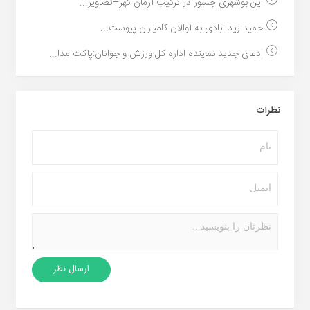
این بوشهری جسور در ترکیب آرمان گهر+تصاویر...
حمید زید آبادی به آوالان کامیاران پیوست...
ادعای جدید نماینده اداره کل ورزش و جوانان:پاکت مدا...
نظرات