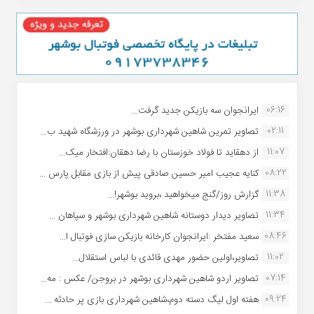
06:16
ایرانجوان سه بازیکن جدید گرفت...
02:11
تصاویر تمرین شاهین شهردارى بوشهر در ورزشگاه شهید ب...
11:07
از دهقاید تا فولاد خوزستان با رضا دهقان:افتخار میک...
08:22
کنایه عجیب امیر حسین صادقی پیش از بازی مقابل پارس ...
11:38
گزارش روز/گنج میخواهید ،بروید بوشهر!...
11:34
تصاویر دیدار دوستانه شاهین شهردارى بوشهر و سپاهان ...
08:46
سعید مفتخر :ایرانجوان کارخانه بازیکن سازی فوتبال ا...
11:02
تصاویر،اولین حضور مهدی قائدی با لباس استقلال...
07:14
تصاویر اردو شاهین شهرداری بوشهر در بروجن/ عکس : مه...
09:24
هفته اول لیگ دسته دوم،شاهین شهرداری بازی پر حادثه ...