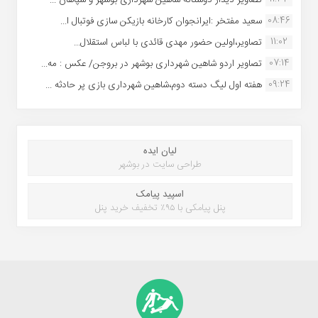
تصاویر دیدار دوستانه شاهین شهردارى بوشهر و سپاهان ...
08:46
سعید مفتخر :ایرانجوان کارخانه بازیکن سازی فوتبال ا...
11:02
تصاویر،اولین حضور مهدی قائدی با لباس استقلال...
07:14
تصاویر اردو شاهین شهرداری بوشهر در بروجن/ عکس : مه...
09:24
هفته اول لیگ دسته دوم،شاهین شهرداری بازی پر حادثه ...
لیان ایده
طراحی سایت در بوشهر
اسپید پیامک
پنل پیامکی با ۹۵٪ تخفیف خرید پنل