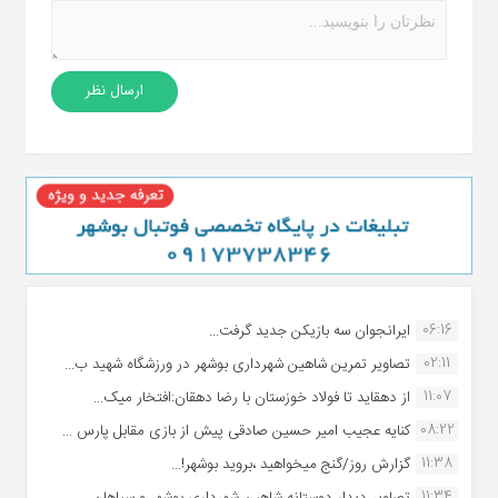
06:16
ایرانجوان سه بازیکن جدید گرفت...
02:11
تصاویر تمرین شاهین شهردارى بوشهر در ورزشگاه شهید ب...
11:07
از دهقاید تا فولاد خوزستان با رضا دهقان:افتخار میک...
08:22
کنایه عجیب امیر حسین صادقی پیش از بازی مقابل پارس ...
11:38
گزارش روز/گنج میخواهید ،بروید بوشهر!...
11:34