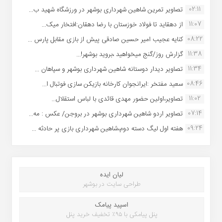
02:11
تصاویر تمرین شاهین شهردارى بوشهر در ورزشگاه شهید ب...
11:07
از دهقاید تا فولاد خوزستان با رضا دهقان:افتخار میک...
08:22
کنایه عجیب امیر حسین صادقی پیش از بازی مقابل پارس ...
11:38
گزارش روز/گنج میخواهید ،بروید بوشهر!...
11:34
تصاویر دیدار دوستانه شاهین شهردارى بوشهر و سپاهان ...
08:46
سعید مفتخر :ایرانجوان کارخانه بازیکن سازی فوتبال ا...
11:02
تصاویر،اولین حضور مهدی قائدی با لباس استقلال...
07:14
تصاویر اردو شاهین شهرداری بوشهر در بروجن/ عکس : مه...
09:24
هفته اول لیگ دسته دوم،شاهین شهرداری بازی پر حادثه ...
لیان ایده
طراحی سایت در بوشهر
اسپید پیامک
پنل پیامکی با ۹۵٪ تخفیف خرید پنل