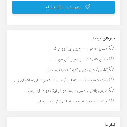
عضویت در کانال تلگرام
خبر‌های مرتبط
حسین خطیبی سرمربی ایرانجوان شد...
باغبان که رفت، ایرانجوان گل خورد!...
گزارش/ حال فوتبال “دیر” خوب نیست!...
هفته ششم لیگ دسته اول / هت تریک برد برای شاگردان ر...
طارمی بالاتر از مسی و رونالدو در لیگ قهرمانان اروپ...
ایرانجوان ۰ خونه به خونه بابل ۲ / باران آمد ا...
نظرات