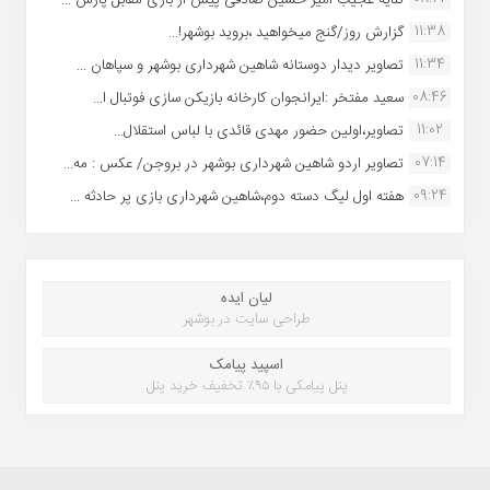
11:38
گزارش روز/گنج میخواهید ،بروید بوشهر!...
11:34
تصاویر دیدار دوستانه شاهین شهردارى بوشهر و سپاهان ...
08:46
سعید مفتخر :ایرانجوان کارخانه بازیکن سازی فوتبال ا...
11:02
تصاویر،اولین حضور مهدی قائدی با لباس استقلال...
07:14
تصاویر اردو شاهین شهرداری بوشهر در بروجن/ عکس : مه...
09:24
هفته اول لیگ دسته دوم،شاهین شهرداری بازی پر حادثه ...
لیان ایده
طراحی سایت در بوشهر
اسپید پیامک
پنل پیامکی با ۹۵٪ تخفیف خرید پنل