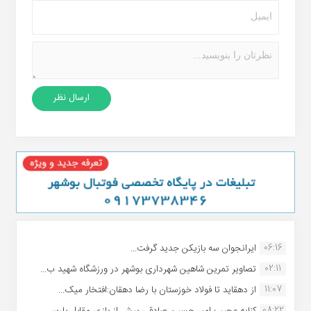
06:16
ایرانجوان سه بازیکن جدید گرفت...
02:11
تصاویر تمرین شاهین شهردارى بوشهر در ورزشگاه شهید ب...
11:07
از دهقاید تا فولاد خوزستان با رضا دهقان:افتخار میک...
08:22
کنایه عجیب امیر حسین صادقی پیش از بازی مقابل پارس ...