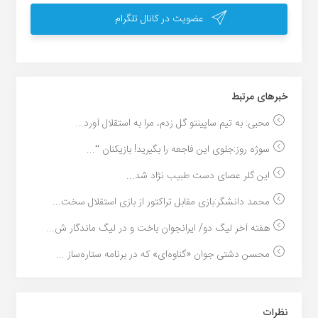
عضویت در کانال تلگرام
خبر‌های مرتبط
محبی: به تیم ساپینتو گل زدم، مرا به استقلال آورد...
سوژه روز:جلوی این فاجعه را بگیرید! بازیکنان “...
این گلر عصای دست طبیب نژاد شد...
محمد دانشگر:بازی مقابل تراکتور از بازی استقلال سخت...
هفته آخر لیگ دو/ ایرانجوان باخت و در لیگ ماندگار ش...
محسن دشتی جوان «گناوه‌ای» که در برنامه ستاره‌ساز ...
نظرات