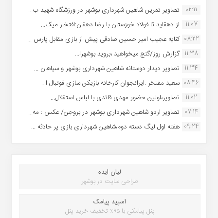
02:11
تصاویر تمرین شاهین شهردارى بوشهر در ورزشگاه شهید ب...
11:07
از دهقاید تا فولاد خوزستان با رضا دهقان:افتخار میک...
08:22
کنایه عجیب امیر حسین صادقی پیش از بازی مقابل پارس ...
11:38
گزارش روز/گنج میخواهید ،بروید بوشهر!...
11:34
تصاویر دیدار دوستانه شاهین شهردارى بوشهر و سپاهان ...
08:46
سعید مفتخر :ایرانجوان کارخانه بازیکن سازی فوتبال ا...
11:02
تصاویر،اولین حضور مهدی قائدی با لباس استقلال...
07:14
تصاویر اردو شاهین شهرداری بوشهر در بروجن/ عکس : مه...
09:24
هفته اول لیگ دسته دوم،شاهین شهرداری بازی پر حادثه ...
لیان ایده
طراحی سایت در بوشهر
اسپید پیامک
پنل پیامکی با ۹۵٪ تخفیف خرید پنل