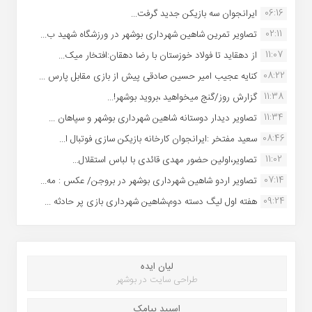
06:16
ایرانجوان سه بازیکن جدید گرفت...
02:11
تصاویر تمرین شاهین شهردارى بوشهر در ورزشگاه شهید ب...
11:07
از دهقاید تا فولاد خوزستان با رضا دهقان:افتخار میک...
08:22
کنایه عجیب امیر حسین صادقی پیش از بازی مقابل پارس ...
11:38
گزارش روز/گنج میخواهید ،بروید بوشهر!...
11:34
تصاویر دیدار دوستانه شاهین شهردارى بوشهر و سپاهان ...
08:46
سعید مفتخر :ایرانجوان کارخانه بازیکن سازی فوتبال ا...
11:02
تصاویر،اولین حضور مهدی قائدی با لباس استقلال...
07:14
تصاویر اردو شاهین شهرداری بوشهر در بروجن/ عکس : مه...
09:24
هفته اول لیگ دسته دوم،شاهین شهرداری بازی پر حادثه ...
لیان ایده
طراحی سایت در بوشهر
اسپید پیامک