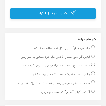
عضویت در کانال تلگرام
خبر‌های مرتبط
جام امیر قطر/ طارمی گل زد،الغرافه حذف شد...
اولین گل ملی مهدی قائدی برابر کره شمالی به ثمر رسی...
سجاد مشایخ:با عصا هم ایرانجوان را تشویق کردم ،به ا...
پنالتی روی مشایخ سوخت تا مس برنده نشود!...
مصاحبه آتشین ویسی بعد از شکست در تبریز: دشمنان ما ...
آکادمیا کیا با “تکین” در مرحله نهایی ل...